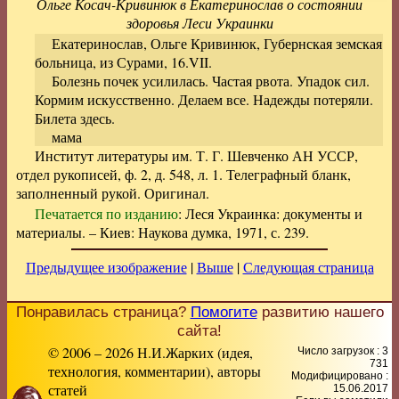
Ольге Косач-Кривинюк в Екатеринослав о состоянии
здоровья Леси Украинки
Екатеринослав, Ольге Кривинюк, Губернская земская
больница, из Сурами, 16.VII.
Болезнь почек усилилась. Частая рвота. Упадок сил.
Кормим искусственно. Делаем все. Надежды потеряли.
Билета здесь.
мама
Институт литературы им. Т. Г. Шевченко АН УССР,
отдел рукописей, ф. 2, д. 548, л. 1. Телеграфный бланк,
заполненный рукой. Оригинал.
Печатается по изданию
: Леся Украинка: документы и
материалы. – Киев: Наукова думка, 1971, с. 239.
Предыдущее изображение
|
Выше
|
Следующая страница
Понравилась страница?
Помогите
развитию нашего
сайта!
© 2006 – 2026 Н.И.Жарких (идея,
Число загрузок : 3
731
технология, комментарии), авторы
Модифицировано :
статей
15.06.2017