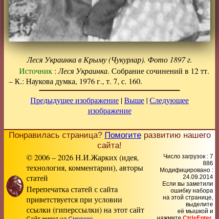
Леся Украинка в Крыму (Чукурлар). Фото 1897 г.
Источник
:
Леся Украинка
. Собрание сочинений в 12 тт.
– К.: Наукова думка, 1976 г., т. 7, с. 160.
Предыдущее изображение
|
Выше
|
Следующее
изображение
Понравилась страница?
Помогите
развитию нашего
сайта!
© 2006 – 2026 Н.И.Жарких (идея,
Число загрузок : 7
886
технология, комментарии), авторы
Модифицировано :
статей
24.09.2014
Если вы заметили
Перепечатка статей с сайта
ошибку набора
приветствуется при условии
на этой странице,
выделите
ссылки (гиперссылки) на этот сайт
её мышкой и
нажмите
Ctrl+Enter
.