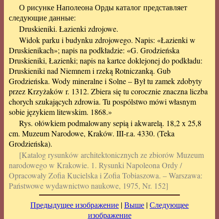
О рисунке Наполеона Орды каталог представляет
следующие данные:
Druskieniki. Łazienki zdrojowe.
Widok parku i budynku zdrojowego. Napis: «Łazienki w
Druskienikach»; napis na podkładzie: «G. Grodzieńska
Druskieniki, Łazienki; napis na kartce doklejonej do podkładu:
Druskieniki nad Niemnem i rzeką Rotniczanką. Gub
Grodzieńska. Wody mineralne i Solne – Był tu zamek zdobyty
przez Krzyżaków r. 1312. Zbiera się tu corocznie znaczna liczba
chorych szukających zdrowia. Tu pospólstwo mówi własnym
sobie językiem litewskim. 1868.»
Rys. ołówkiem podmalowany sepią i akwarelą. 18,2 x 25,8
cm. Muzeum Narodowe, Kraków. III-r.a. 4330. (Teka
Grodzieńska).
[Katalog rysunków architektonicznych ze zbiorów Muzeum
narodowego w Krakowie. 1. Rysunki Napoleona Ordy /
Opracowały Zofia Kucielska i Zofia Tobiaszowa. – Warszawa:
Państwowe wydawnictwo naukowe, 1975, Nr. 152]
Предыдущее изображение
|
Выше
|
Следующее
изображение