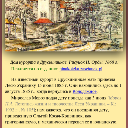
Дом курорта в Друскининкае. Рисунок Н. Орды, 1868 г.
Печатается по изданию
:
pinakoteka.zascianek.pl
На известный курорт в Друскининкае мать привезла
Лесю Украинку 15 июня 1885 г. Они находились здесь до 1
августа 1885 г., когда вернулись в
Колодяжное
.
Мирослав Мороз подал дату приезда как 3 июня
[
Мороз
Н.А.
Летопись жизни и творчества Леси Украинки. – К.:
1992 г., № 105]
; нам кажется, что он воспринял дату,
приведенную Ольгой Косач-Кривинюк, как
григорианскую, и механически перевел ее в юлианскую.