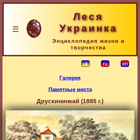
Леся
Украинка
☰
Энциклопедия жизни и
творчества
uk
ru
en
Галерея
Памятные места
Друскининкай (1885 г.)