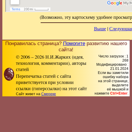
(Возможно, эту картосхему удобнее просматр
Выше
|
Следующая
Понравилась страница?
Помогите
развитию нашего
сайта!
© 2006 – 2026 Н.И.Жарких (идея,
Число загрузок : 1
268
технология, комментарии), авторы
Модифицировано :
статей
21.01.2024
Если вы заметили
Перепечатка статей с сайта
ошибку набора
приветствуется при условии
на этой странице,
выделите
ссылки (гиперссылки) на этот сайт
её мышкой и
нажмите
Ctrl+Enter
.
Сайт живет на
Смереке