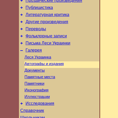
+
Прозаические произведения
+
Публицистика
+
Литературная критика
+
Другие произведения
+
Переводы
+
Фольклорные записи
+
Письма Леси Украинки
–
Галерея
Леся Украинка
Автографы и издания
Документы
Памятные места
Памятники
Иконография
Иллюстрации
+
Исследования
Справочник
Школьникам