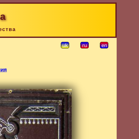
ка
ества
uk
ru
en
ния