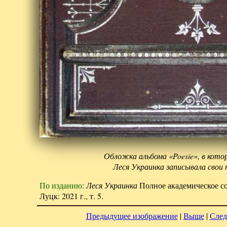
Обложка альбома «Poesie», в котор
Леся Украинка записывала свои 
По изданию
:
Леся Украинка
Полное академическое со
Луцк: 2021 г., т. 5.
Предыдущее изображение
|
Выше
|
След