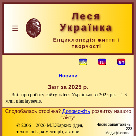
Леся
Українка
☰
Енциклопедія життя і
творчості
uk
ru
en
Новини
Звіт за 2025 р.
Звіт про роботу сайту «Леся Українка» за 2025 рік – 1.3
млн. відвідувачів.
Сподобалась сторінка?
Допоможіть
розвитку нашого
сайту!
© 2006 – 2026 М.І.Жарких (ідея,
Число завантажень :
223
технологія, коментарі), автори
Модифіковано :