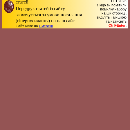
статей
1.01.2026
Якщо ви помітили
Передрук статей із сайту
помилку набору
заохочується за умови посилання
на цiй сторiнцi,
видiлiть її мишкою
(гіперпосилання) на наш сайт
та натисніть
Ctrl+Enter
.
Сайт живе на
Смереці