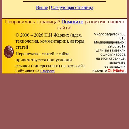
Выше
|
Следующая страница
Понравилась страница?
Помогите
развитию нашего
сайта!
© 2006 – 2026 Н.И.Жарких (идея,
Число загрузок : 80
815
технология, комментарии), авторы
Модифицировано :
статей
29.03.2017
Если вы заметили
Перепечатка статей с сайта
ошибку набора
приветствуется при условии
на этой странице,
выделите
ссылки (гиперссылки) на этот сайт
её мышкой и
нажмите
Ctrl+Enter
.
Сайт живет на
Смереке