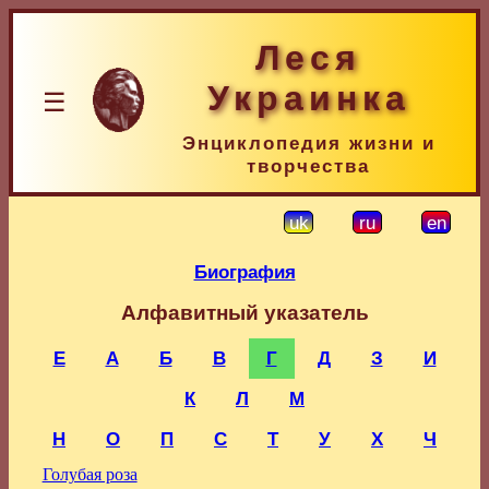
Леся
Украинка
☰
Энциклопедия жизни и
творчества
uk
ru
en
Биография
Алфавитный указатель
E
А
Б
В
Г
Д
З
И
К
Л
М
Н
О
П
С
Т
У
Х
Ч
Голубая роза