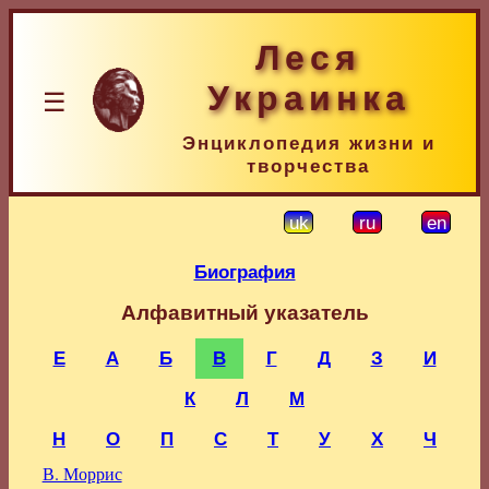
Леся
Украинка
☰
Энциклопедия жизни и
творчества
uk
ru
en
Биография
Алфавитный указатель
E
А
Б
В
Г
Д
З
И
К
Л
М
Н
О
П
С
Т
У
Х
Ч
В. Моррис