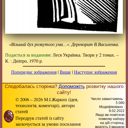
«Вільний дух розкутого ума…». Дереворит В.Василенка.
Подається за виданням
: Леся Українка. Твори у 2 томах. –
К. : Дніпро, 1970 р.
Попереднє зображення
|
Вище
|
Наступне зображення
Сподобалась сторінка?
Допоможіть
розвитку нашого
сайту!
© 2006 – 2026 М.І.Жарких (ідея,
Число завантажень :
5 080
технологія, коментарі), автори
Модифіковано :
статей
9.02.2022
Якщо ви помітили
Передрук статей із сайту
помилку набору
заохочується за умови посилання
на цiй сторiнцi,
видiлiть її мишкою