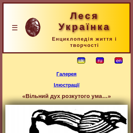
Леся
Українка
☰
Енциклопедія життя і
творчості
uk
ru
en
Галерея
Ілюстрації
«Вільний дух розкутого ума…»