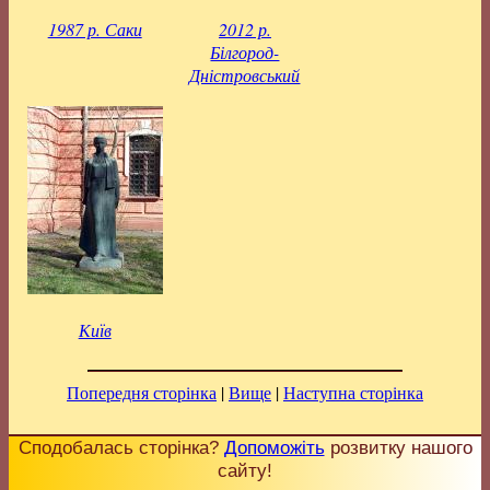
1987 р. Саки
2012 р.
Білгород-
Дністровський
Київ
Попередня сторінка
|
Вище
|
Наступна сторінка
Сподобалась сторінка?
Допоможіть
розвитку нашого
сайту!