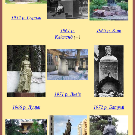
1952 р. Сурамі
1961 р.
1965 р. Київ
Клівленд
(+)
1971 р. Львів
1966 р. Луцьк
1972 р. Батумі