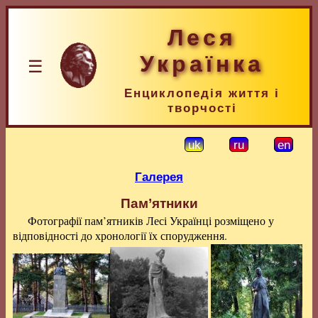
Леся
Українка
☰
Енциклопедія життя і
творчості
uk
ru
en
Галерея
Пам’ятники
Фотографії пам’ятників Лесі Українці розміщено у
відповідності до хронології їх спорудження.