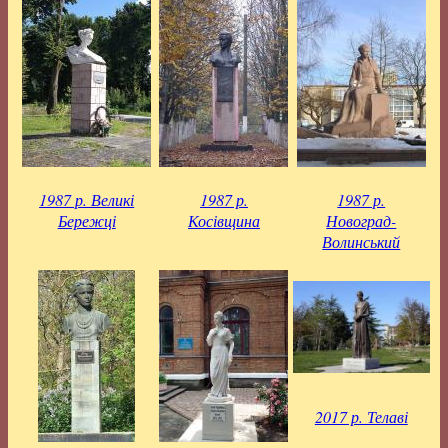
1987 р. Великі
1987 р.
1987 р.
Бережці
Косівщина
Новоград-
Волинський
2017 р. Телаві