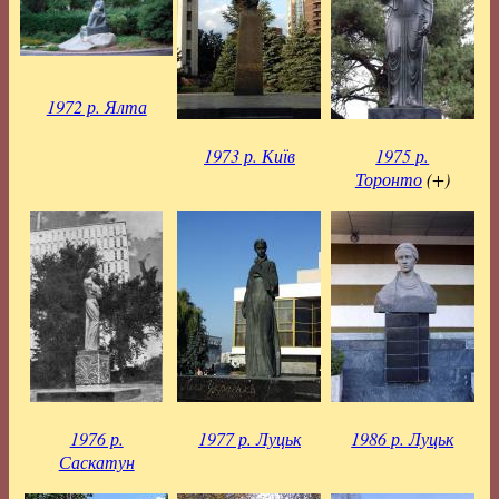
1972 р. Ялта
1973 р. Київ
1975 р.
Торонто
(+)
1976 р.
1977 р. Луцьк
1986 р. Луцьк
Саскатун