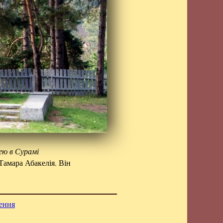
ею в Сурамі
Тамара Абакелія. Він
ення