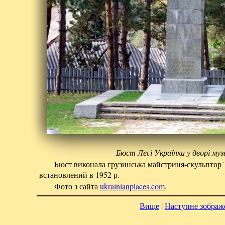
Бюст Лесі Українки у дворі муз
Бюст виконала грузинська майстриня-скульптор 
встановлений в 1952 р.
Фото з сайта
ukrainianplaces.com
.
Вище
|
Наступне зображ