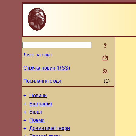
?
Лист на сайт
Стрічка новин (RSS)
Посилання сюди
(1)
+
Новини
+
Біографія
+
Вірші
+
Поеми
+
Драматичні твори