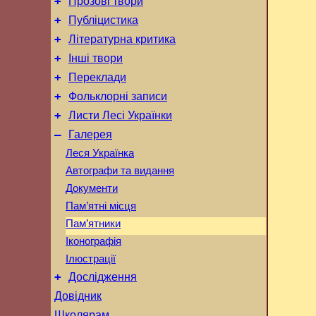
+
Прозові твори
+
Публіцистика
+
Літературна критика
+
Інші твори
+
Переклади
+
Фольклорні записи
+
Листи Лесі Українки
–
Галерея
Леся Українка
Автографи та видання
Документи
Пам’ятні місця
Пам’ятники
Іконографія
Ілюстрації
+
Дослідження
Довідник
Школярам