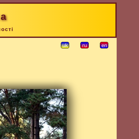
ка
чості
uk
ru
en