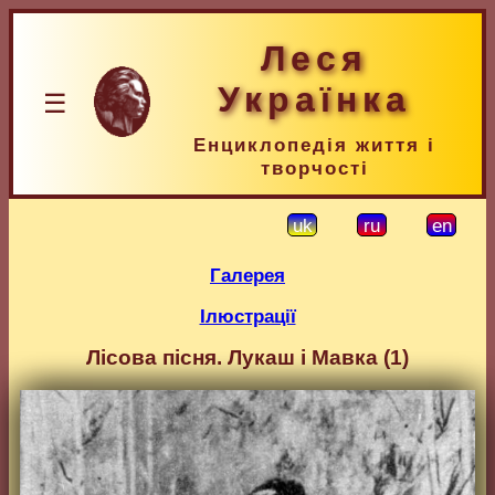
Леся
Українка
☰
Енциклопедія життя і
творчості
uk
ru
en
Галерея
Ілюстрації
Лісова пісня. Лукаш і Мавка (1)