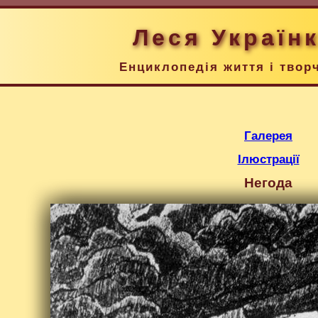
Леся Україн
Енциклопедія життя і твор
Галерея
Ілюстрації
Негода