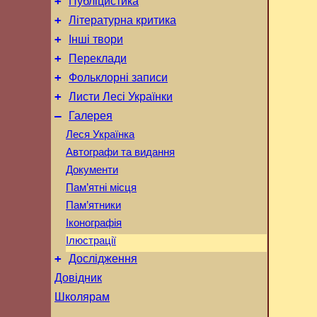
+
Публіцистика
+
Літературна критика
+
Інші твори
+
Переклади
+
Фольклорні записи
+
Листи Лесі Українки
–
Галерея
Леся Українка
Автографи та видання
Документи
Пам’ятні місця
Пам’ятники
Іконографія
Ілюстрації
+
Дослідження
Довідник
Школярам