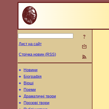
?
Лист на сайт
Стрічка новин (RSS)
+
Новини
+
Біографія
+
Вірші
+
Поеми
+
Драматичні твори
+
Прозові твори