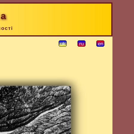
ка
чості
uk
ru
en