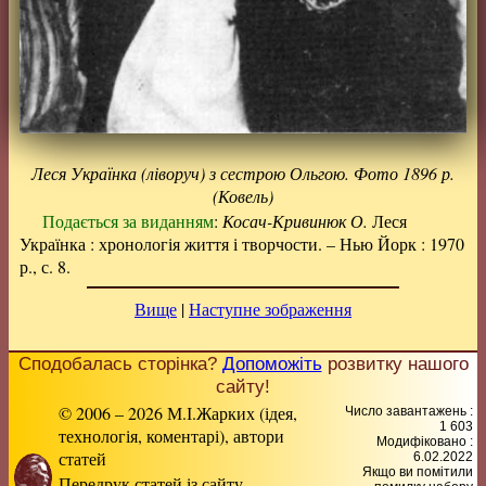
Леся Українка (ліворуч) з сестрою Ольгою. Фото 1896 р.
(Ковель)
Подається за виданням
:
Косач-Кривинюк О.
Леся
Українка : хронологія життя і творчости. – Нью Йорк : 1970
р., с. 8.
Вище
|
Наступне зображення
Сподобалась сторінка?
Допоможіть
розвитку нашого
сайту!
© 2006 – 2026 М.І.Жарких (ідея,
Число завантажень :
1 603
технологія, коментарі), автори
Модифіковано :
статей
6.02.2022
Якщо ви помітили
Передрук статей із сайту