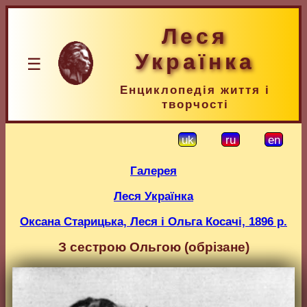
Леся
Українка
☰
Енциклопедія життя і
творчості
uk
ru
en
Галерея
Леся Українка
Оксана Старицька, Леся і Ольга Косачі, 1896 р.
З сестрою Ольгою (обрізане)