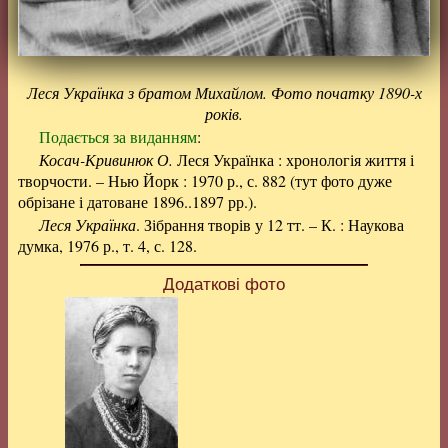
Леся Українка з братом Михайлом. Фото початку 1890-х
років.
Подається за виданням
:
Косач-Кривинюк О.
Леся Українка : хронологія життя і
творчости. – Нью Йорк : 1970 р., с. 882 (тут фото дуже
обрізане і датоване 1896..1897 рр.).
Леся Українка
. Зібрання творів у 12 тт. – К. : Наукова
думка, 1976 р., т. 4, с. 128.
Додаткові фото