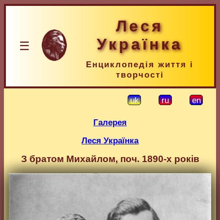
Леся
Українка
☰
Енциклопедія життя і
творчості
uk
ru
en
Галерея
Леся Українка
З братом Михайлом, поч. 1890-х років