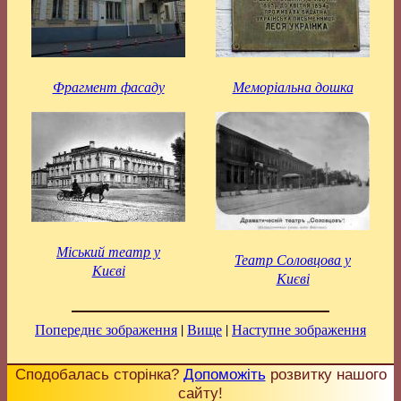
Фрагмент фасаду
Меморіальна дошка
Міський театр у
Театр Соловцова у
Києві
Києві
Попереднє зображення
|
Вище
|
Наступне зображення
Сподобалась сторінка?
Допоможіть
розвитку нашого
сайту!