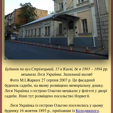
Будинок по вул.Стрілецький, 15 в Києві, де в 1893 – 1894 рр.
мешкала Леся Українка. Загальний вигляд
Фото М.І.Жарких 27 серпня 2007 р. Це фасадний
будинок садиби, на якому розміщено меморіальну дошку.
Леся Українка з сестрою Ольгою мешкали у флігелі у дворі
садиби. Нині тут розміщено посольство Норвегії.
Леся Українка із сестрою Ольгою поселились у цьому
будинку 16 жовтня 1893 р., приїхавши із
Колодяжного
.