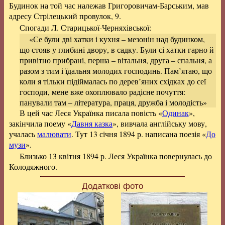
Будинок на той час належав Григоровичам-Барським, мав
адресу Стрілецький провулок, 9.
Спогади Л. Старицької-Черняхівської:
«Се були дві хатки і кухня – мезонін над будинком,
що стояв у глибині двору, в садку. Були сі хатки гарно й
привітно прибрані, перша – вітальня, друга – спальня, а
разом з тим і їдальня молодих господинь. Пам’ятаю, що
коли я тільки підіймалась по дерев’яних східках до сеї
господи, мене вже охоплювало радісне почуття:
панували там – література, праця, дружба і молодість»
В цей час Леся Українка писала повість «
Одинак
»,
закінчила поему «
Давня казка
», вивчала англійську мову,
учалась
малювати
. Тут 13 січня 1894 р. написана поезія «
До
музи
».
Близько 13 квітня 1894 р. Леся Українка повернулась до
Колодяжного.
Додаткові фото