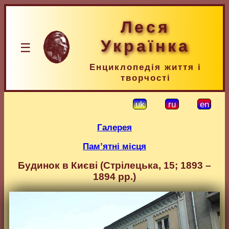
Леся
Українка
☰
Енциклопедія життя і
творчості
uk
ru
en
Галерея
Пам’ятні місця
Будинок в Києві (Стрілецька, 15; 1893 –
1894 рр.)