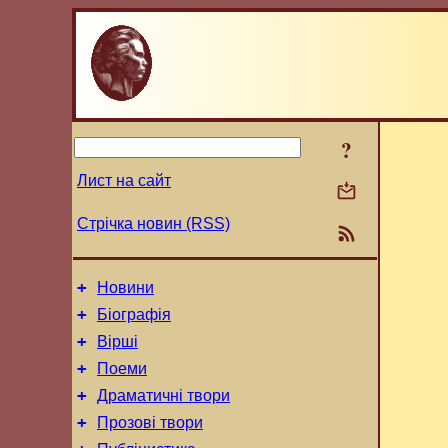
?
Лист на сайт
Стрічка новин (RSS)
+
Новини
+
Біографія
+
Вірші
+
Поеми
+
Драматичні твори
+
Прозові твори