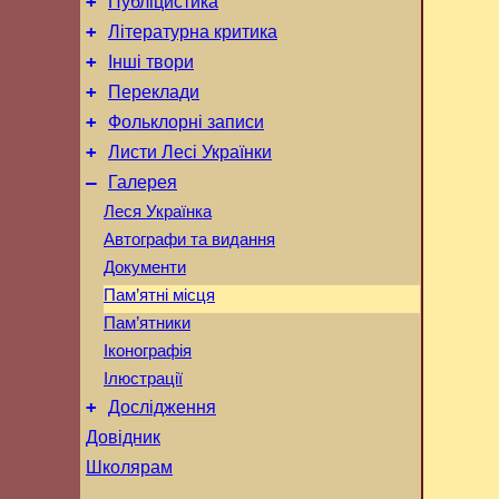
+
Публіцистика
+
Літературна критика
+
Інші твори
+
Переклади
+
Фольклорні записи
+
Листи Лесі Українки
–
Галерея
Леся Українка
Автографи та видання
Документи
Пам’ятні місця
Пам’ятники
Іконографія
Ілюстрації
+
Дослідження
Довідник
Школярам