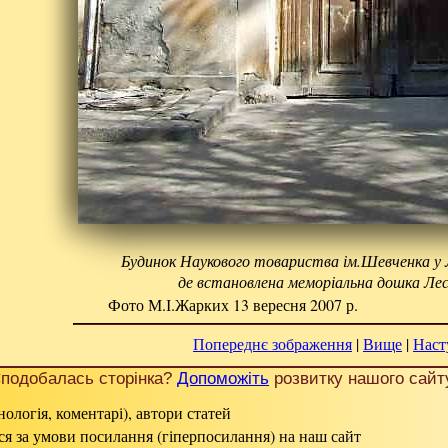
Будинок Наукового товариства ім.Шевченка у Ль
де встановлена меморіальна дошка Лес
Фото М.І.Жарких 13 вересня 2007 р.
Попереднє зображення
|
Вище
|
Наст
подобалась сторінка?
Допоможіть
розвитку нашого сайт
нологія, коментарі), автори статей
ься за умови посилання (гіперпосилання) на наш сайт