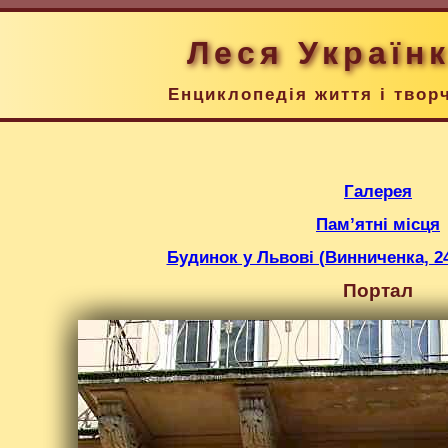
Леся Україн
Енциклопедія життя і твор
Галерея
Пам’ятні місця
Будинок у Львові (Винниченка, 24;
Портал