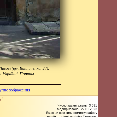
вові (вул.Винниченка, 24),
і Українці. Портал
упне зображення
у!
Число завантажень : 3 691
Модифіковано :
27.01.2023
Якщо ви помітили помилку набору
на цiй сторiнцi, видiлiть її мишкою