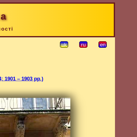
ка
чості
uk
ru
en
 1901 – 1903 рр.)