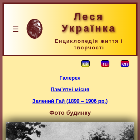
Леся
Українка
☰
Енциклопедія життя і
творчості
uk
ru
en
Галерея
Пам’ятні місця
Зелений Гай (1899 – 1906 рр.)
Фото будинку