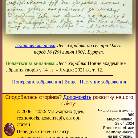
Поштова листівка
Лесі Українки до сестри Ольги,
перед 16 (29) липня 1901. Буркут.
Подається за виданням
:
Леся Українка
Повне академічне
зібрання творів у 14 тт. – Луцьк: 2021 р., т. 12.
Попереднє зображення
|
Вище
|
Наступне зображення
Сподобалась сторінка?
Допоможіть
розвитку нашого
сайту!
© 2006 – 2026 М.І.Жарких (ідея,
Число завантажень :
969
технологія, коментарі), автори
Модифіковано :
статей
28.04.2024
Якщо ви помітили
Передрук статей із сайту
помилку набору
заохочується за умови посилання
на цiй сторiнцi,