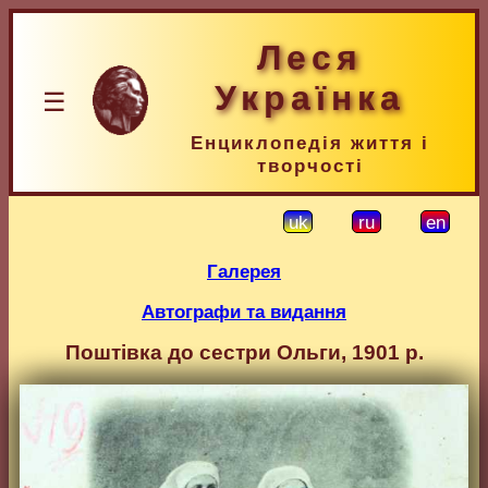
Леся
Українка
☰
Енциклопедія життя і
творчості
uk
ru
en
Галерея
Автографи та видання
Поштівка до сестри Ольги, 1901 р.