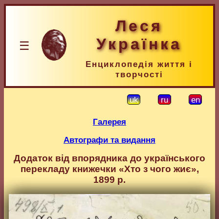
Леся
Українка
☰
Енциклопедія життя і
творчості
uk
ru
en
Галерея
Автографи та видання
Додаток від впорядника до українського
перекладу книжечки «Хто з чого жиє»,
1899 р.