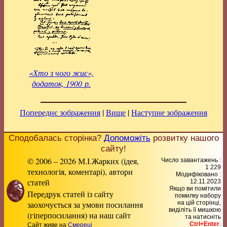
«Хто з чого жиє»,
додаток, 1900 р.
Попереднє зображення
|
Вище
|
Наступне зображення
Сподобалась сторінка?
Допоможіть
розвитку нашого
сайту!
© 2006 – 2026 М.І.Жарких (ідея,
Число завантажень :
1 229
технологія, коментарі), автори
Модифіковано :
статей
12.11.2023
Якщо ви помітили
Передрук статей із сайту
помилку набору
заохочується за умови посилання
на цiй сторiнцi,
видiлiть її мишкою
(гіперпосилання) на наш сайт
та натисніть
Ctrl+Enter
.
Сайт живе на
Смереці