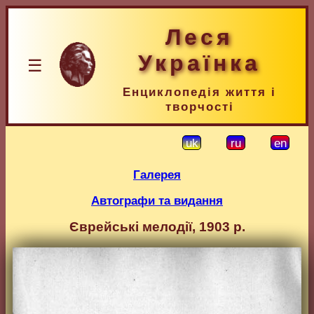
Леся
Українка
☰
Енциклопедія життя і
творчості
uk
ru
en
Галерея
Автографи та видання
Єврейські мелодії, 1903 р.