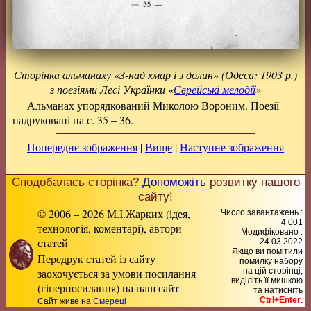
Сторінка альманаху «З-над хмар і з долин» (Одеса: 1903 р.)
з поезіями Лесі Українки «
Єврейські мелодії
»
Альманах упорядкований Миколою Вороним. Поезії
надруковані на с. 35 – 36.
Попереднє зображення
|
Вище
|
Наступне зображення
Сподобалась сторінка?
Допоможіть
розвитку нашого
сайту!
© 2006 – 2026 М.І.Жарких (ідея,
Число завантажень :
4 001
технологія, коментарі), автори
Модифіковано :
статей
24.03.2022
Якщо ви помітили
Передрук статей із сайту
помилку набору
заохочується за умови посилання
на цiй сторiнцi,
видiлiть її мишкою
(гіперпосилання) на наш сайт
та натисніть
Ctrl+Enter
.
Сайт живе на
Смереці