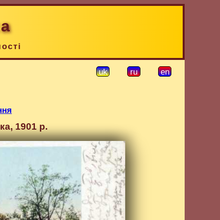
ка
чості
uk
ru
en
ння
а, 1901 р.