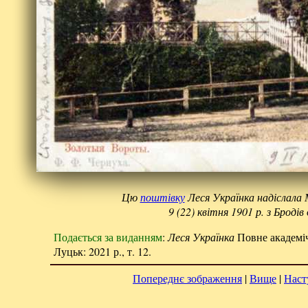
Цю
поштівку
Леся Українка надіслала
9 (22) квітня 1901 р. з Бродів
Подається за виданням
:
Леся Українка
Повне академічн
Луцьк: 2021 р., т. 12.
Попереднє зображення
|
Вище
|
Наст