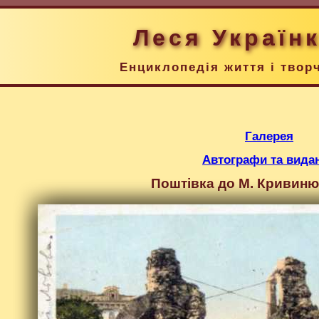
Леся Україн
Енциклопедія життя і твор
Галерея
Автографи та вида
Поштівка до М. Кривинюк