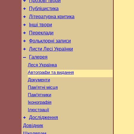
+
Прозові твори
+
Публіцистика
+
Літературна критика
+
Інші твори
+
Переклади
+
Фольклорні записи
+
Листи Лесі Українки
–
Галерея
Леся Українка
Автографи та видання
Документи
Пам’ятні місця
Пам’ятники
Іконографія
Ілюстрації
+
Дослідження
Довідник
Школярам