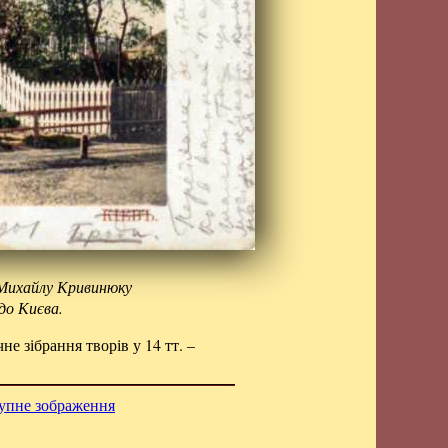
 Михайлу Кривинюку
 до Києва.
е зібрання творів у 14 тт. –
упне зображення