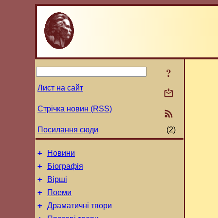
?
Лист на сайт
Стрічка новин (RSS)
Посилання сюди
(2)
+
Новини
+
Біографія
+
Вірші
+
Поеми
+
Драматичні твори