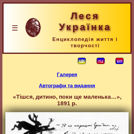
Леся
Українка
☰
Енциклопедія життя і
творчості
uk
ru
en
Галерея
Автографи та видання
«Тішся, дитино, поки ще маленька…»,
1891 р.