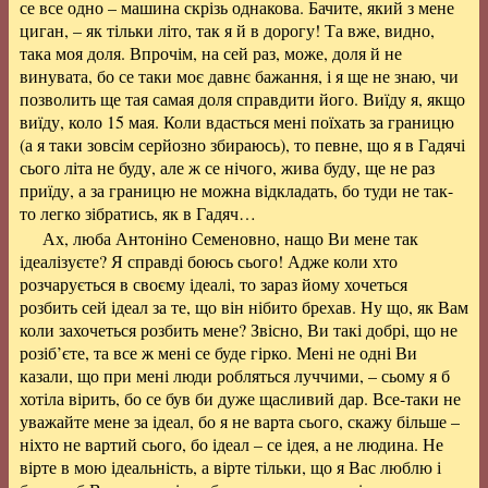
се все одно – машина скрізь однакова. Бачите, який з мене
циган, – як тільки літо, так я й в дорогу! Та вже, видно,
така моя доля. Впрочім, на сей раз, може, доля й не
винувата, бо се таки моє давнє бажання, і я ще не знаю, чи
позволить ще тая самая доля справдити його. Виїду я, якщо
виїду, коло 15 мая. Коли вдасться мені поїхать за границю
(а я таки зовсім серйозно збираюсь), то певне, що я в Гадячі
сього літа не буду, але ж се нічого, жива буду, ще не раз
приїду, а за границю не можна відкладать, бо туди не так-
то легко зібратись, як в Гадяч…
Ах, люба Антоніно Семеновно, нащо Ви мене так
ідеалізуєте? Я справді боюсь сього! Адже коли хто
розчарується в своєму ідеалі, то зараз йому хочеться
розбить сей ідеал за те, що він нібито брехав. Ну що, як Вам
коли захочеться розбить мене? Звісно, Ви такі добрі, що не
розіб’єте, та все ж мені се буде гірко. Мені не одні Ви
казали, що при мені люди робляться луччими, – сьому я б
хотіла вірить, бо се був би дуже щасливий дар. Все-таки не
уважайте мене за ідеал, бо я не варта сього, скажу більше –
ніхто не вартий сього, бо ідеал – се ідея, а не людина. Не
вірте в мою ідеальність, а вірте тільки, що я Вас люблю і