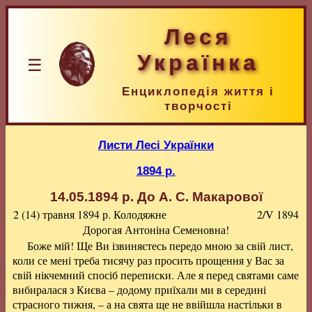
Леся
Українка
☰
Енциклопедія життя і
творчості
Листи Лесі Українки
1894 р.
14.05.1894 р.
До А. С. Макарової
2 (14) травня 1894 р.
Колодяжне
2/V 1894
Дорогая Антоніна Семеновна!
Боже мій! Ще Ви ізвиняєтесь передо мною за свій лист,
коли се мені треба тисячу раз просить прощення у Вас за
свій нікчемний спосіб переписки. Але я перед святами саме
вибиралася з Києва – додому приїхали ми в середині
страсного тижня, – а на свята ще не ввійшла настільки в