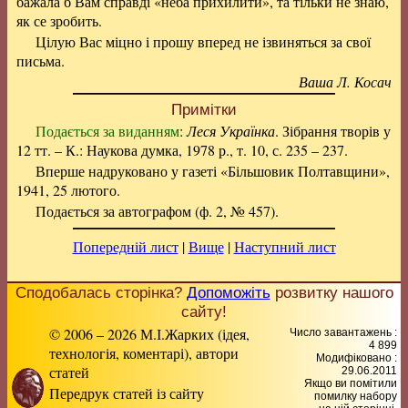
бажала б Вам справді «неба прихилити», та тільки не знаю,
як се зробить.
Цілую Вас міцно і прошу вперед не ізвиняться за свої
письма.
Ваша Л. Косач
Примітки
Подається за виданням
:
Леся Українка
. Зібрання творів у
12 тт. – К.: Наукова думка, 1978 р., т. 10, с. 235 – 237.
Вперше надруковано у газеті «Більшовик Полтавщини»,
1941, 25 лютого.
Подається за автографом (ф. 2, № 457).
Попередній лист
|
Вище
|
Наступний лист
Сподобалась сторінка?
Допоможіть
розвитку нашого
сайту!
© 2006 – 2026 М.І.Жарких (ідея,
Число завантажень :
4 899
технологія, коментарі), автори
Модифіковано :
статей
29.06.2011
Якщо ви помітили
Передрук статей із сайту
помилку набору