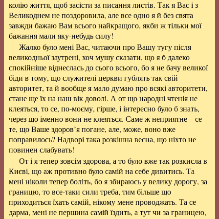
колію життя, щоб засісти за писання листів. Так я Вас і з
Великоднем не поздоровила, але все одно я й без свята
завжди бажаю Вам всього найкращого, якби ж тільки мої
бажання мали яку-небудь силу!
Жалко було мені Вас, читаючи про Вашу тугу після
великодньої заутрені, хоч мушу сказати, що я б далеко
спокійніше віднеслась до сього всього, бо я не бачу великої
біди в тому, що служителі церкви гублять так свій
авторитет, та й вообще я мало думаю про всякі авторитети,
стане ще їх на наш вік доволі. А от що народні чтенія не
клеяться, то се, по-моєму, гірше, і інтересно було б знать,
через що іменно вони не клеяться. Саме ж неприятне – се
те, що Ваше здоров’я погане, але, може, воно вже
поправилось? Надворі така розкішна весна, що ніхто не
повинен слабувать!
От і я тепер зовсім здорова, а то було вже так розкисла в
Києві, що аж противно було самій на себе дивитись. Та
мені ніколи тепер боліть, бо я збираюсь у велику дорогу, за
границю, то все-таки сили треба, тим більше що
приходиться їхать самій, нікому мене проводжать. Та се
дарма, мені не першина самій їздить, а тут чи за границею,