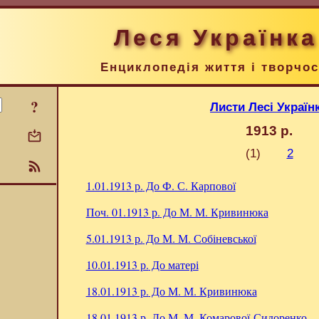
Леся Українка
Енциклопедія життя і творчос
?
Листи Лесі Україн
1913 р.
(1)
2
1.01.1913 р.
До Ф. С. Карпової
Поч. 01.1913 р.
До М. М. Кривинюка
5.01.1913 р.
До М. М. Собіневської
10.01.1913 р.
До матері
18.01.1913 р.
До М. М. Кривинюка
18.01.1913 р.
До М. М. Комарової-Сидоренко