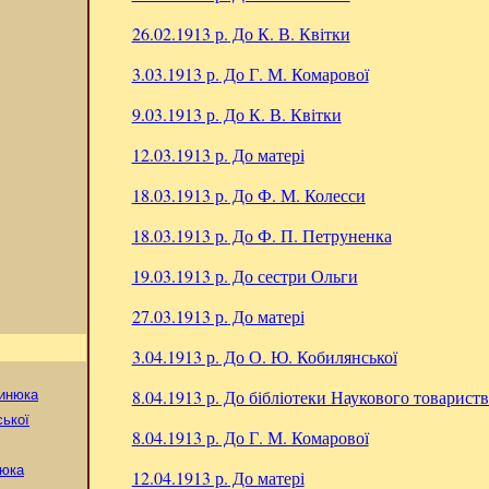
26.02.1913 р.
До К. В. Квітки
3.03.1913 р.
До Г. М. Комарової
9.03.1913 р.
До К. В. Квітки
12.03.1913 р.
До матері
18.03.1913 р.
До Ф. М. Колесси
18.03.1913 р.
До Ф. П. Петруненка
19.03.1913 р.
До сестри Ольги
27.03.1913 р.
До матері
3.04.1913 р.
До О. Ю. Кобилянської
8.04.1913 р.
До бібліотеки Наукового товариств
инюка
ської
8.04.1913 р.
До Г. М. Комарової
нюка
12.04.1913 р.
До матері