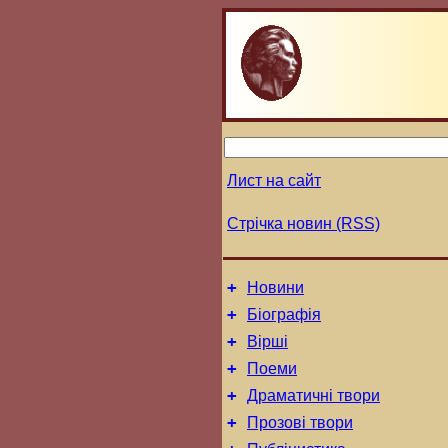
Лист на сайт
Стрічка новин (RSS)
+
Новини
+
Біографія
+
Вірші
+
Поеми
+
Драматичні твори
+
Прозові твори