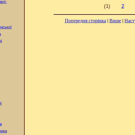
вої-
(1)
2
Попередня сторінка
|
Вище
|
Наст
нської
а
ої
ї
и
енка