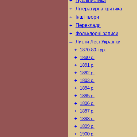
+
Публіцистика
+
Літературна критика
+
Інші твори
+
Переклади
+
Фольклорні записи
–
Листи Лесі Українки
+
1870-80-і рр.
+
1890 р.
+
1891 р.
+
1892 р.
+
1893 р.
+
1894 р.
+
1895 р.
+
1896 р.
+
1897 р.
+
1898 р.
+
1899 р.
+
1900 р.