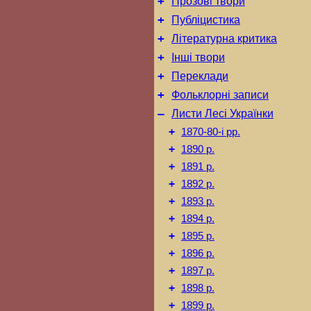
+
Прозові твори
+
Публіцистика
+
Літературна критика
+
Інші твори
+
Переклади
+
Фольклорні записи
–
Листи Лесі Українки
+
1870-80-і рр.
+
1890 р.
+
1891 р.
+
1892 р.
+
1893 р.
+
1894 р.
+
1895 р.
+
1896 р.
+
1897 р.
+
1898 р.
+
1899 р.