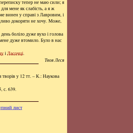
 переписку тепер не маю сили; я
ля мене як слабість, а я ж
ме винен у справі з Лавровим, і
едливо докоряти не хочу. Може,
 день боліло дуже вухо і голова
 мене дуже втомило. Було в нас
чу
і
Ласочці
.
Твоя Леся
я творів у 12 тт. – К.: Наукова
, с. 639.
упний лист