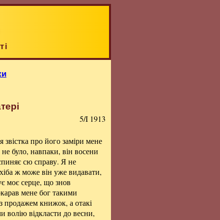
ті
ки
тері
5/I 1913
я звістка про його заміри мене
 не було, навпаки, він восени
спиняє сю справу. Я не
 хіба ж може він уже видавати,
ує моє серце, що знов
окарав мене бог такими
з продажем книжок, а отакі
ми волію відкласти до весни,