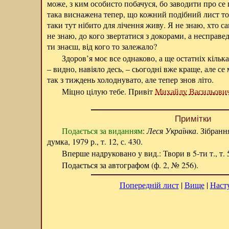
може, з ким особисто побачуся, бо заводити про се
така виснажена тепер, що кожний подібний лист то д
таки тут нібито для лічення живу. Я не знаю, хто са
не знаю, до кого звертатися з докорами, а несправ
ти знаєш, від кого то залежало?
Здоров’я моє все однаково, а ще остатніх кілька
– видно, навіяло десь, – сьогодні вже краще, але се
так з тиждень холоднувато, але тепер знов літо.
Міцно цілую тебе. Привіт
Михайлу Васильови
Примітки
Подається за виданням
:
Леся Українка
. Зібранн
думка, 1979 р., т. 12, с. 430.
Вперше надруковано у вид.: Твори в 5-ти т., т. 5
Подається за автографом (ф. 2, № 256).
Попередній лист
|
Вище
|
Наст