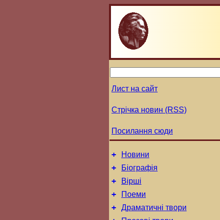
Лист на сайт
Стрічка новин (RSS)
Посилання сюди
+
Новини
+
Біографія
+
Вірші
+
Поеми
+
Драматичні твори