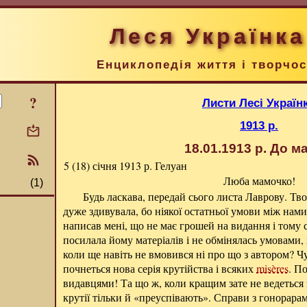
Леся Українка
Енциклопедія життя і творчос
?
Листи Лесі Україн
1913 р.
18.01.1913 р.
До ма
5 (18) січня 1913 р.
Гелуан
Люба мамочко!
(1)
Будь ласкава, передай сього листа Лаврову. Тво
дуже здивувала, бо ніякої остатньої умови між нами
написав мені, що не має грошей на видання і тому 
посилала йому матеріалів і не обмінялась умовами,
коли ще навіть не вмовився ні про що з автором? Ч
почнеться нова серія крутійства і всяких
misères
. П
видавцями! Та що ж, коли кращим зате не ведеться 
крутії тільки й «преуспівають». Справи з гонорара