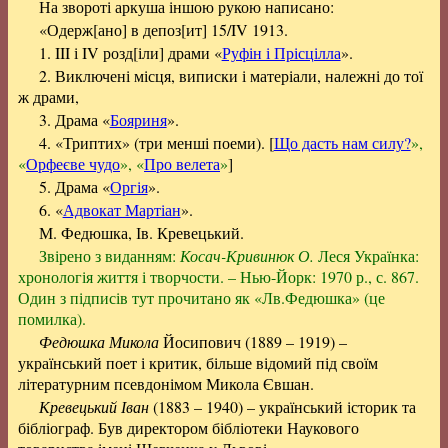
На звороті аркуша іншою рукою написано:
«Одерж[ано] в депоз[ит] 15/IV 1913.
1. III і IV розд[іли] драми «
Руфін і Прісцілла
».
2. Виключені місця, виписки і матеріали, належні до тої
ж драми,
3. Драма «
Бояриня
».
4. «Триптих» (три менші поеми). [
Що дасть нам силу?
»,
«
Орфеєве чудо
», «
Про велета
»
]
5. Драма «
Оргія
».
6. «
Адвокат Мартіан
».
М. Федюшка, Ів. Кревецький.
Звірено з виданням:
Косач-Кривинюк О.
Леся Українка:
хронологія життя і творчости. – Нью-Йорк: 1970 р., с. 867.
Один з підписів тут прочитано як «Лв.Федюшка» (це
помилка).
Федюшка Микола
Йосипович (1889 – 1919) –
український поет і критик, більше відомий під своїм
літературним псевдонімом Микола Євшан.
Кревецький Іван
(1883 – 1940) – український історик та
бібліограф. Був директором бібліотеки Наукового