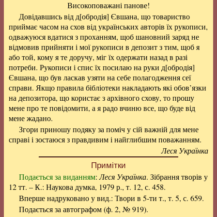
Високоповажані панове!
Довідавшись від д[обродія] Євшана, що товариство
приймає часом на схов від українських авторів їх рукописи,
одважуюся вдатися з проханням, щоб шановний заряд не
відмовив прийняти і мої рукописи в депозит з тим, щоб я
або той, кому я те доручу, міг їх одержати назад в разі
потреби. Рукописи і спис їх посилаю на руки д[обродія]
Євшана, що був ласкав узяти на себе полагодження сеї
справи. Якщо правила бібліотеки накладають які обов’язки
на депозитора, що користає з архівного схову, то прошу
мене про те повідомити, а я радо вчиню все, що буде від
мене жадано.
Згори приношу подяку за поміч у сій важній для мене
справі і зостаюся з правдивим і найглибшим поважанням.
Леся Українка
Примітки
Подається за виданням
:
Леся Українка
. Зібрання творів у
12 тт. – К.: Наукова думка, 1979 р., т. 12, с. 458.
Вперше надруковано у вид.: Твори в 5-ти т., т. 5, с. 659.
Подається за автографом (ф. 2, № 919).