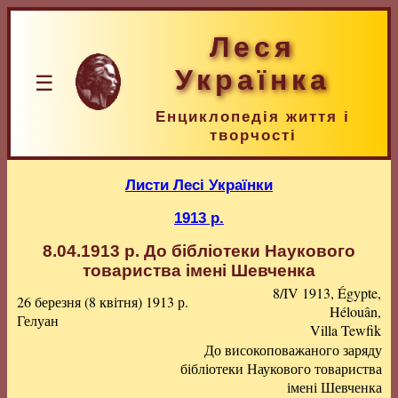
Леся
Українка
☰
Енциклопедія життя і
творчості
Листи Лесі Українки
1913 р.
8.04.1913 р.
До бібліотеки Наукового
товариства імені Шевченка
8/IV 1913, Égypte,
26 березня (8 квітня) 1913 р.
Hélouân,
Гелуан
Villa Tewfik
До високоповажаного заряду
бібліотеки Наукового товариства
імені Шевченка