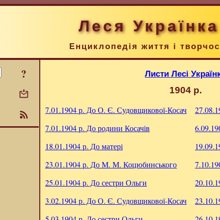
Леся Українка
Енциклопедія життя і творчос
?
Листи Лесі Україн
1904 р.
7.01.1904 р.
До О. Є. Судовщикової-Косач
27.08.1
7.01.1904 р.
До родини Косачів
6.09.19
18.01.1904 р.
До матері
19.09.1
23.01.1904 р.
До М. М. Коцюбинського
7.10.19
25.01.1904 р.
До сестри Ольги
20.10.1
3.02.1904 р.
До О. Є. Судовщикової-Косач
23.10.1
5.03.1904 р.
До сестри Ольги
26.10.1