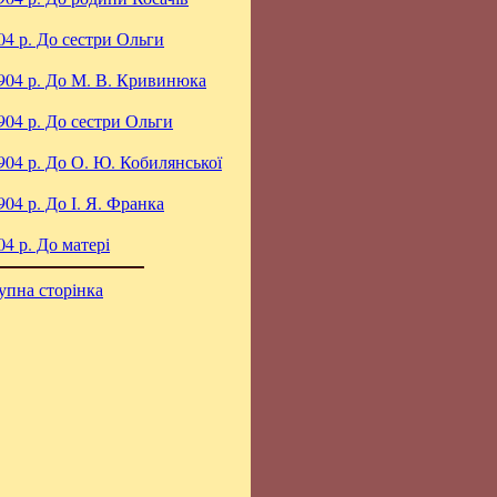
04 р.
До сестри Ольги
904 р.
До М. В. Кривинюка
904 р.
До сестри Ольги
904 р.
До О. Ю. Кобилянської
904 р.
До І. Я. Франка
04 р.
До матері
упна сторінка