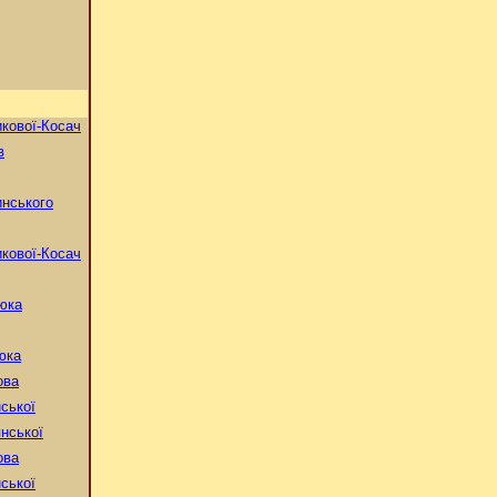
кової-Косач
в
нського
кової-Косач
юка
юка
ова
ської
нської
ова
ської