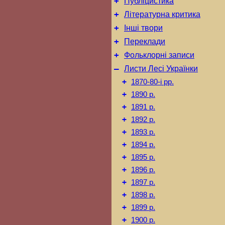
+
Публіцистика
+
Літературна критика
+
Інші твори
+
Переклади
+
Фольклорні записи
–
Листи Лесі Українки
+
1870-80-і рр.
+
1890 р.
+
1891 р.
+
1892 р.
+
1893 р.
+
1894 р.
+
1895 р.
+
1896 р.
+
1897 р.
+
1898 р.
+
1899 р.
+
1900 р.