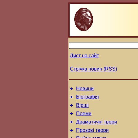
Лист на сайт
Стрічка новин (RSS)
+
Новини
+
Біографія
+
Вірші
+
Поеми
+
Драматичні твори
+
Прозові твори