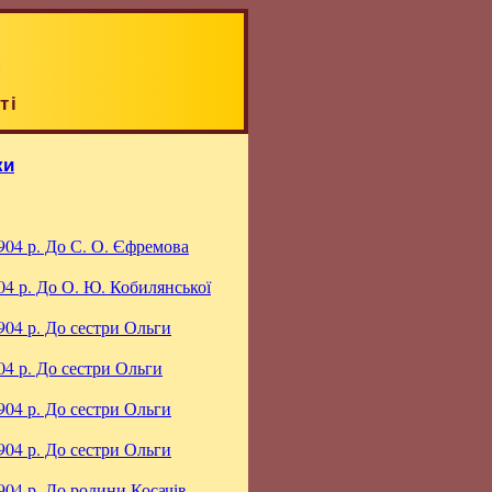
ті
ки
904 р.
До С. О. Єфремова
04 р.
До О. Ю. Кобилянської
904 р.
До сестри Ольги
04 р.
До сестри Ольги
904 р.
До сестри Ольги
904 р.
До сестри Ольги
904 р.
До родини Косачів