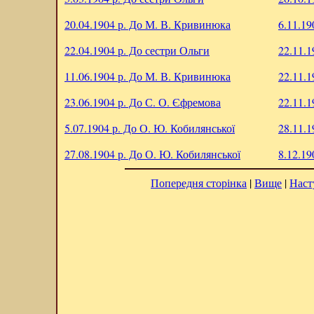
20.04.1904 р.
До М. В. Кривинюка
6.11.19
22.04.1904 р.
До сестри Ольги
22.11.1
11.06.1904 р.
До М. В. Кривинюка
22.11.1
23.06.1904 р.
До С. О. Єфремова
22.11.1
5.07.1904 р.
До О. Ю. Кобилянської
28.11.1
27.08.1904 р.
До О. Ю. Кобилянської
8.12.19
Попередня сторінка
|
Вище
|
Наст