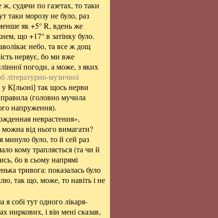
 ж, судячи по газетах, то таки
т таки морозу не було, раз
 менше як +5° R, вдень же
жнем, що +17° в затінку було.
аволікає небо, та все ж дощ
рість нервує, бо ми вже
лінної погоди, а може, з яких
об літературно-музичної
у К[льоні] так щось нерви
виправила (головно мучила
ого напруження).
рожденная неврастения»,
ж можна від нього вимагати?
я минуло було, то й сей раз
мало кому трапляється (та чи й
ись, бо в сьому напрямі
енька тривога: показалась було
шлю, так що, може, то навіть і не
 я собі тут одного лікаря-
ах ниркових, і він мені сказав,