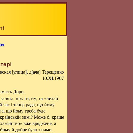
ті
ки
тері
вская [улица], д[ача] Терещенко
10.XI.1907
амість Дори.
занята, ніж ти, ну, та «нехай
й час і тепер рада, що йому
ла, що йому треба буде
українській зимі? Може б, краще
«хазяйство» вже вряджене, а
 йому й добре було з нами.