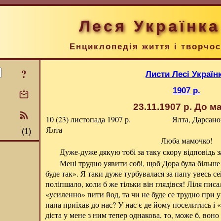
Леся Українка
Енциклопедія життя і творчос
?
Листи Лесі Україн
1907 р.
23.11.1907 р.
До ма
10 (23) листопада 1907 р.
Ялта, Дарсано
Ялта
(1)
Люба мамочко!
Дуже-дуже дякую тобі за таку скору відповідь з
Мені трудно уявити собі, щоб Дора була більше 
буде так». Я таки дуже турбувалася за папу увесь се
поліпшало, коли б же тільки він глядівся! Ліля писа
«усиленно» пити йод, та чи не буде се трудно при 
папа приїхав до нас? У нас є де йому поселитись і 
дієта у мене з ним тепер однакова, то, може б, воно