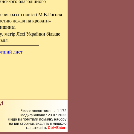
тинського благодійного
ерифраза з повісті М.В.Гоголя
астию лежал на кровати»
рищина).
, матір Лесі Українки більше
льця.
упний лист
у!
Число завантажень : 1 172
Модифіковано :
23.07.2023
Якщо ви помітили помилку набору
на цiй сторiнцi, видiлiть її мишкою
та натисніть
Ctrl+Enter
.