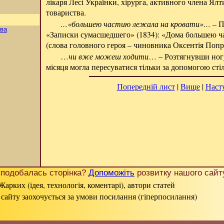
лікаря Лесі Українки, хірурга, активного члена Ял
товариства.
…«большею частию лежала на кровати»…
– П
ва
«Записки сумасшедшего» (1834): «Дома большею ч
(слова головного героя – чиновника Оксентія Поп
…
чи вже можеш ходити
… – Розтягнувши ногу
місяця могла пересуватися тільки за допомогою сті
Попередній лист
|
Вище
|
Наст
подобалась сторінка?
Допоможіть
розвитку нашого сайт
Жарких (ідея, технологія, коментарі), автори статей
 сайту заохочується за умови посилання (гіперпосилання)