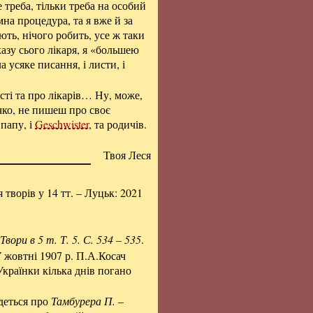
 треба, тільки треба на особий
на процедура, та я вже й за
ють, нічого робить, усе ж таки
казу сього лікаря, я «большею
 усяке писання, і листи, і
ті та про лікарів… Ну, може,
очко, не пишеш про своє
папу, і
Geschwister
, та родичів.
Твоя Леся
я творів у 14 тт. – Луцьк: 2021
Твори в 5 т. Т. 5. С. 534 – 535
.
У жовтні 1907 р. П.А.Косач
Українки кілька днів погано
деться про
Тамбурера П.
–