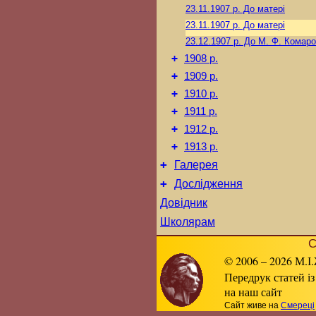
23.11.1907 р.
До матері
23.11.1907 р.
До матері
23.12.1907 р.
До М. Ф. Комаро
+
1908 р.
+
1909 р.
+
1910 р.
+
1911 р.
+
1912 р.
+
1913 р.
+
Галерея
+
Дослідження
Довідник
Школярам
С
© 2006 – 2026 М.І.
Передрук статей із
на наш сайт
Сайт живе на
Смереці