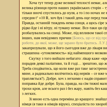
Хоча тут тепер дуже великої теплості немає, але
велика різниця проти наших українських сторін – ту
тільки вночі спустилось до нуля, а то і по ночах не
середня t° +10 R, хоч був і такий день оце перед ти
Правда, останній тиждень нема сонця, а щось сіре з
рідко йде і ні вітру, ні туману немає. Все-таки ця сі
розбалувались на сонці. Може, під впливом такої сп
інших, нам невідомих причин
[Боюсь, що се від пр
роботи, до якої, може, ще зарано було братись. Л.У.]
закапризували, що я його сьогодня вже до лікаря 
страшенна «утомляемость» від найменшого мозков
Скутку з того вийшло небагато: лікар каже «в
порадив деякі паліативи, та й годі… зрештою, що 
Треба сподіватись, що коли вже раз таке загостренн
мине, а радикально вилічитись від нервів – се вже 
трапляється?). Добре, хоч з легкими є надія справит
поправка йде добре. Була, правда, на сім тижні мал
трохи кров, але всього раз і без жару, навіть без ка
з легких.
Зі мною єсть одна переміна до кращого: знайшла
німця (я таки в німців вірую), спеціаліста по хвороб