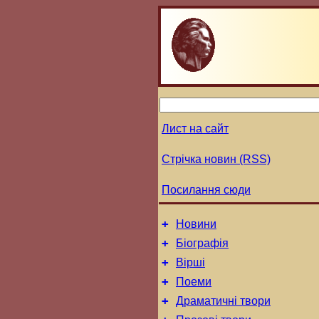
Лист на сайт
Стрічка новин (RSS)
Посилання сюди
+
Новини
+
Біографія
+
Вірші
+
Поеми
+
Драматичні твори