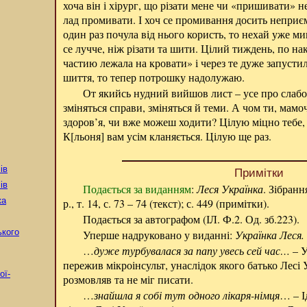
хоча він і хірург, що різати мене чи «пришивати» не
лад промивати. І хоч се промивання досить неприєм
один раз почула від нього користь, то нехай уже ми
се лучче, ніж різати та шити. Цілий тиждень, по на
частию лежала на кровати» і через те дуже запустила
шиття, то тепер потрошку надолужаю.
От якийсь нудний вийшов лист – усе про слабос
зміняться справи, зміняться й теми. А чом ти, мам
здоров’я, чи вже можеш ходити? Цілую міцно тебе, 
К[льоня] вам усім кланяється. Цілую ще раз.
ів
Примітки
ів
Подається за виданням
:
Леся Українка
. Зібранн
ка
р., т. 14, с. 73 – 74 (текст); с. 449 (примітки).
Подається за автографом (ІЛ. Ф.2. Од. зб.223).
ького
Уперше надруковано у виданні:
Українка Леся. 
…
дуже турбувалася за папу увесь сей час…
– 
пережив мікроінсульт, унаслідок якого батько Лесі 
ої-
розмовляв та не міг писати.
…
знайшла я собі тут одного лікаря-німця
… – І