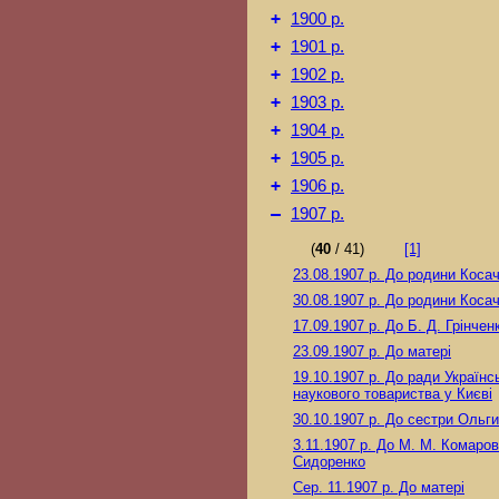
+
1900 р.
+
1901 р.
+
1902 р.
+
1903 р.
+
1904 р.
+
1905 р.
+
1906 р.
–
1907 р.
(
40
/ 41)
[1]
23.08.1907 р.
До родини Косач
30.08.1907 р.
До родини Косач
17.09.1907 р.
До Б. Д. Грінчен
23.09.1907 р.
До матері
19.10.1907 р.
До ради Українс
наукового товариства у Києві
30.10.1907 р.
До сестри Ольги
3.11.1907 р.
До М. М. Комаров
Сидоренко
Сер. 11.1907 р.
До матері