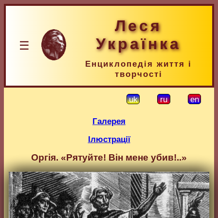
Леся
Українка
☰
Енциклопедія життя і
творчості
uk
ru
en
Галерея
Ілюстрації
Оргія. «Рятуйте! Він мене убив!..»