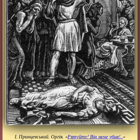
І. Принцевський. Оргія. «
Рятуйте! Він мене убив!..
»