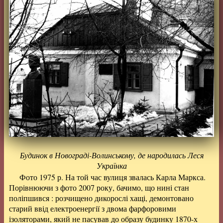
Будинок в Новограді-Волинському, де народилась Леся
Українка
Фото 1975 р. На той час вулиця звалась Карла Маркса.
Порівнюючи з фото 2007 року, бачимо, що нині стан
поліпшився : розчищено дикорослі хащі, демонтовано
старий ввід електроенергії з двома фарфоровими
ізоляторами, який не пасував до образу будинку 1870-х