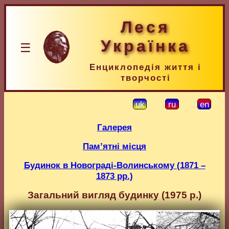
Леся
Українка
☰
Енциклопедія життя і
творчості
uk
ru
en
Галерея
Пам’ятні місця
Будинок в Новограді-Волинському (1871 –
1873 рр.)
Загальний вигляд будинку (1975 р.)