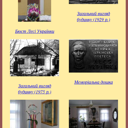
Загальний вигляд
будинку (1929 р.)
Бюст Лесі Українки
Меморіальна дошка
Загальний вигляд
будинку (1975 р.)