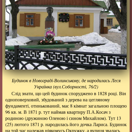
Будинок в Новограді-Волинському, де народилась Леся
Українка (вул.Соборності, 76/2)
Слід знати, що цей будинок споруджено в 1828 році. Він
одноповерховий, збудований з дерева на цегляному
фундаменті, отинькований, має 8 кімнат загальною площею
96 кв. м. В 1871 р. тут наймав квартиру П.А.Косач з
родиною (дружиною Оленою і сином Михайлом). Тут 13
(25) лютого 1871 р. народилась його дочка Лариса. Будинок
на той час належав ніякомусь Окружку, а вулиця звалась