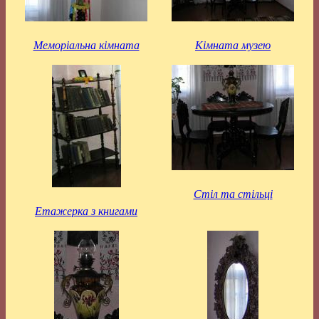
Меморіальна кімната
Кімната музею
Стіл та стільці
Етажерка з книгами