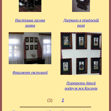
Настільна гасова
Дзеркало в різьбленій
лампа
рамі
Фрагмент експозиції
Портрети дітей
подружжя Косачів
(1)
2