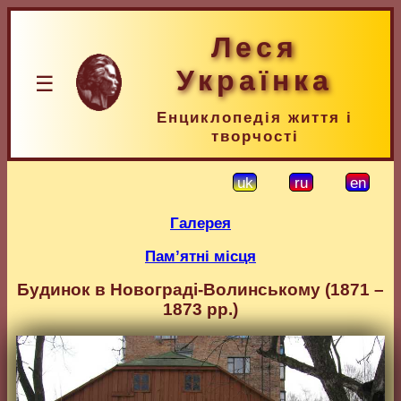
Леся
Українка
☰
Енциклопедія життя і
творчості
uk
ru
en
Галерея
Пам’ятні місця
Будинок в Новограді-Волинському (1871 –
1873 рр.)