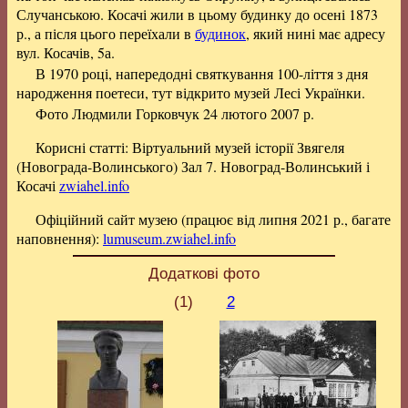
Случанською. Косачі жили в цьому будинку до осені 1873
р., а після цього переїхали в
будинок
, який нині має адресу
вул. Косачів, 5а.
В 1970 році, напередодні святкування 100-ліття з дня
народження поетеси, тут відкрито музей Лесі Українки.
Фото Людмили Горковчук 24 лютого 2007 р.
Корисні статті: Віртуальний музей історії Звягеля
(Новограда-Волинського) Зал 7. Новоград-Волинський і
Косачі
zwiahel.info
Офіційний сайт музею (працює від липня 2021 р., багате
наповнення):
lumuseum.zwiahel.info
Додаткові фото
(1)
2