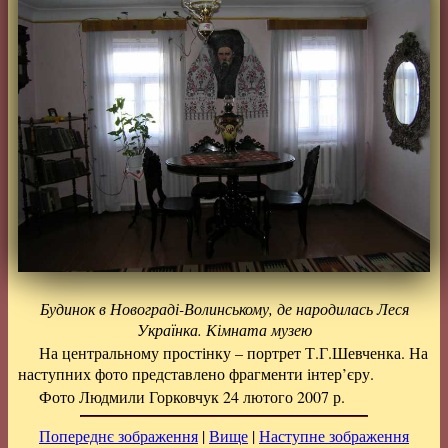
Будинок в Новограді-Волинському, де народилась Леся
Українка. Кімната музею
На центральному простінку – портрет Т.Г.Шевченка. На
наступних фото представлено фрагменти інтер’єру.
Фото Людмили Горковчук 24 лютого 2007 р.
Попереднє зображення
|
Вище
|
Наступне зображення