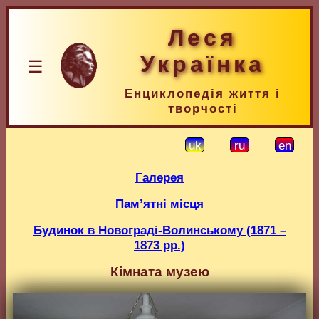
Леся
Українка
☰
Енциклопедія життя і
творчості
uk
ru
en
Галерея
Пам’ятні місця
Будинок в Новограді-Волинському (1871 –
1873 рр.)
Кімната музею