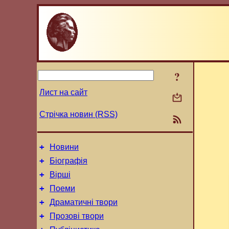
?
Лист на сайт
Стрічка новин (RSS)
+
Новини
+
Біографія
+
Вірші
+
Поеми
+
Драматичні твори
+
Прозові твори