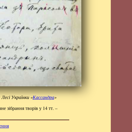
Лесі Українки «
Кассандра
»
е зібрання творів у 14 тт. –
ення