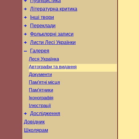
+
Публіцистика
+
Літературна критика
+
Інші твори
+
Переклади
+
Фольклорні записи
+
Листи Лесі Українки
–
Галерея
Леся Українка
Автографи та видання
Документи
Пам’ятні місця
Пам’ятники
Іконографія
Ілюстрації
+
Дослідження
Довідник
Школярам