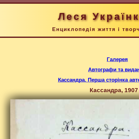
Леся Україн
Енциклопедія життя і твор
Галерея
Автографи та вида
Кассандра. Перша сторінка авто
Кассандра, 1907 