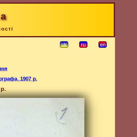
ка
чості
uk
ru
en
ння
графа, 1907 р.
р.