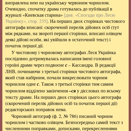
виправлена нею на українську червоним чорнилом.
Очевидно, спочатку драма готувалась до публікації в
журналі «Киевская старина»
[див. «Спогади про Лесю
Українку», стор. 235]
. На перших двох сторінках чистового
автографа вписані: скорочений перелік дійових осіб (тут
між рядками, на звороті першої сторінки, вписані олівцем
деякі дійові особи, які увійшли в остаточний текст) і
початок першої дії.
У чистовому і чорновому автографах Леся Українка
послідовно дотримувалась написання імені головної
героїні драми через подвоєне
с
– Кассандра. В редакції
ЛНВ, починаючи з третьої сторінки чистового автографа,
який став набірним, почали викреслювати чорним
чорнилом одне
с
. Також з третьої сторінки тим самим
чорнилом відділено закінчення
–ся
у дієсловах по всьому
тексту драми. На перших двох сторінках цього автографа
(скорочений перелік дійових осіб та початок першої дії)
редакторських поправок нема.
Чорновий автограф (ф. 2, № 786) писаний чорним
чорнилом і частково олівцем. Безпосередньо самий текст з
численними поправками, дописками, перекресленнями