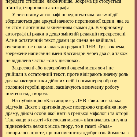
передати стисліше, лаконічніше. Зокрема це стосується
п’ятої дії чорнового автографа.
У чистовому автографі перед початком восьмої дії
зберігаються два аркуші начисто переписаної сцени, яка за
змістом є логічним закінченням сьомої дії. В чорновому
автографі ці рядки в дещо зміненій редакції перекреслені.
Але в остаточний текст драми ця сцена не ввійшла і,
очевидно, не надсилалась до редакції ЛНВ. Тут, зокрема,
збережене написання імені Кассандри через два
с
, а також
не відділена частка
–ся
у дієсловах.
Закреслені або перероблені окремі місця хоч і не
увійшли в остаточний текст, проте відіграють значну роль
для характеристики дійових осіб і насамперед образу
головної героїні драми, засвідчують величезну роботу
поетеси над твором.
На публікацію «Кассандри» у ЛНВ з’явилось кілька
відгуків. Дехто з критиків дуже поверхово сприйняв нову
драму, дійові особи якої взяті з грецької міфології та історії.
Так, якщо в газеті «Киевская мысль» відзначалась штучна
піднесеність деяких місць твору, то в газеті «Рада»
говорилось про те, що письменниця «добре ознайомлена з