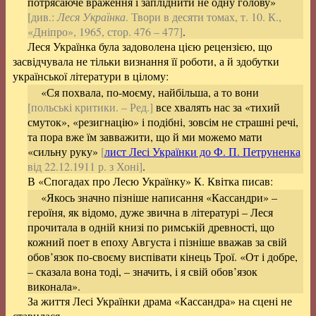
потрясаюче враження і запліднити не одну голову»
[див.:
Леся Українка
. Твори в десяти томах, т. 10. К.,
«Дніпро», 1965, стор. 476 – 477]
.
Леся Українка була задоволена цією рецензією, що
засвідчувала не тільки визнання її роботи, а й здобутки
української літератури в цілому:
«Ся похвала, по-моєму, найбільша, а то вони
[польські критики. – Ред.]
все хвалять нас за «тихий
смуток», «резигнацію» і подібні, зовсім не страшні речі,
та пора вже їм завважити, що й ми можемо мати
«сильну руку»
[
лист Лесі Українки до Ф. П. Петруненка
від 22.12.1911 р. з Хоні]
.
В «Спогадах про Лесю Українку» К. Квітка писав:
«Якось значно пізніше написання «Кассандри» –
героїня, як відомо, дуже звична в літературі – Леся
прочитала в одній книзі по римській древності, що
кожний поет в епоху Августа і пізніше вважав за свій
обов’язок по-своєму виспівати кінець Трої. «От і добре,
– сказала вона тоді, – значить, і я свій обов’язок
виконала».
За життя Лесі Українки драма «Кассандра» на сцені не
ставилася.