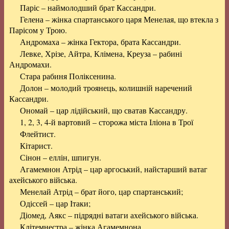
Паріс – наймолодший брат Кассандри.
Гелена – жінка спартанського царя Менелая, що втекла з
Парісом у Трою.
Андромаха – жінка Гектора, брата Кассандри.
Левке, Хрізе, Айтра, Клімена, Креуза – рабині
Андромахи.
Стара рабиня Поліксенина.
Долон – молодий троянець, колишній наречений
Кассандри.
Ономай – цар лідійський, що сватав Кассандру.
1, 2, 3, 4-й вартовий – сторожа міста Іліона в Трої
Флейтист.
Кітарист.
Сінон – еллін, шпигун.
Агамемнон Атрід – цар аргоський, найстарший ватаг
ахейського війська.
Менелай Атрід – брат його, цар спартанський;
Одіссей – цар Ітаки;
Діомед, Аякс – підрядні ватаги ахейського війська.
Клітемнестра – жінка Агамемнона.