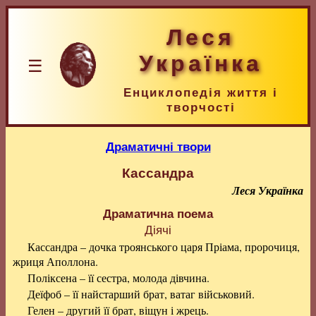
Леся
Українка
☰
Енциклопедія життя і
творчості
Драматичні твори
Кассандра
Леся Українка
Драматична поема
Діячі
Кассандра – дочка троянського царя Пріама, пророчиця,
жриця Аполлона.
Поліксена – її сестра, молода дівчина.
Деїфоб – її найстарший брат, ватаг військовий.
Гелен – другий її брат, віщун і жрець.