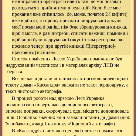
не виправляти орфографії навіть там, де мої погляди
розходяться з прийнятими в редакції). Коли б се моє
прохання вже спізнилось, бо, може, початок 2-ї кн[иги]
вже відбито, то прошу прислати видруковані аркуші
моєї поеми мені раніш, ніж буде зброшурована книжка,
щоб я могла, в разі потреби, списати важніші помилки і
щоб вони були надруковані (вкупі з тим реєстром, що
посилаю тепер) при другій книжці Л[ітературно]-
н[аукового] вісника».
Список помічених Лесею Українкою помилок не був
надрукований часописом і в матеріалах архіву ЛНВ не
зберігся.
Все це дає підстави останньою авторською волею щодо
тексту драми «Кассандра» вважати не текст першодруку, а
текст чистового автографа.
В процесі роботи над драмою Леся Українка
неодноразово поверталась до чорнового автографа,
вносила поправки, скорочувала одні місця та доповнювала
інші. Особливо значних змін зазнали останні дії драми (щоб
їх побачити, клацніть кнопку «Чорновий автограф»).
В «Кассандрі» є чимало сцен, які поетеса намагалася