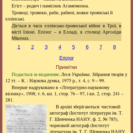
Егіст – родич і намісник Агамемнона.
Троянці, троянки, раби, рабині, вояки троянські й
еллінські.
Діється в часи еллінсько-троянської війни в Трої, в
місті Іліоні. Епілог – в Елладі, в столиці Арголіди
Мікенах.
1
2
3
4
5
6
7
8
Епілог
Примітки
Подається за виданням
:
Леся Українка
. Зібрання творів у
12 тт. – К. : Наукова думка, 1975 р., т. 4, с. 9 – 99.
Вперше надруковано в «Літературно-науковому
віснику», 1908, т. 6, кн. 1, стор. 76 – 97, і кн. 2, стор. 241 –
281.
В архіві зберігаються: чистовий
автограф (Інститут літератури ім. Т.
Г. Шевченка НАНУ, ф. 2, № 785),
чорновий автограф (Інститут
літератури ім. Т. Г. Шевченка НАНУ,