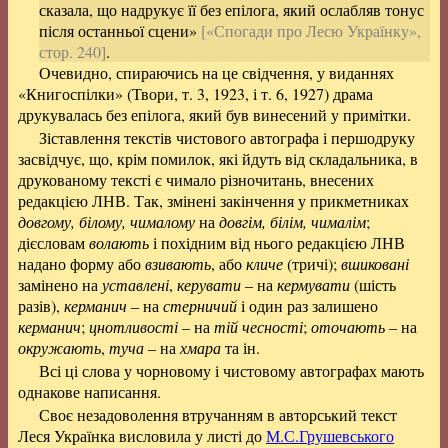
сказала, що надрукує її без епілога, який ослабляв тонус
після останньої сцени»
[«Спогади про Лесю Українку»,
стор. 240]
.
Очевидно, спираючись на це свідчення, у виданнях
«Книгоспілки» (Твори, т. 3, 1923, і т. 6, 1927) драма
друкувалась без епілога, який був винесений у примітки.
Зіставлення текстів чистового автографа і першодруку
засвідчує, що, крім помилок, які йдуть від складальника, в
друкованому тексті є чимало різночитань, внесених
редакцією ЛНВ. Так, змінені закінчення у прикметниках
довгому, білому, чималому
на
довгім, білім, чималім
;
дієсловам
волають
і похідним від нього редакцією ЛНВ
надано форму або
взивають
, або
кличе
(тричі);
вшиковані
замінено на
уставлені
,
керувати
– на
кермувати
(шість
разів),
керманич
– на
стерничий
і один раз залишено
керманич
;
цнотливості
– на
тій чесності
;
оточають
– на
окружають
,
туча
– на
хмара
та ін.
Всі ці слова у чорновому і чистовому автографах мають
однакове написання.
Своє незадоволення втручанням в авторський текст
Леся Українка висловила у листі до
М.С.Грушевського