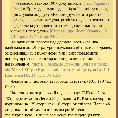
«Ранньою весною 1907 року виїхала
[Леся Українка.
– Ред.]
в Крим, де в маю, вдалі від київської сутолоки,
приготувала до друку «Кассандру». Багато роботи
потребувала остання сцена, розбита на дві і грунтовно
перероблена у порівнянні з тим, що було написано
кілька літ перед тим»
[Спогади про Лесю Українку. К.,
«Дніпро», 1971, стор. 240]
.
По закінченні роботи над драмою Леся Українка
надіслала її до «Літературно-наукового вісника». І. Франко,
ознайомившись з рукописом, мав намір повідомити
поетесу про своє перше враження, та лист залишився
незакінченим
[лист І. Франка до дружини Ольги Франко
від 28.08.1907 р. з Криворівні, Інститут літератури ім. Т. Г.
Шевченка НАНУ, ф. 3, № 1235]
.
Чорновий і чистовий автографи датовані: «5.05.1907 р.,
Ялта».
Чистовий автограф, який надіслано до ЛНВ (ф. 2, №
785), переписаний Лесею Українкою та К. Квіткою чорним
чорнилом на 129 сторінках + 8 сторінок епілога. Перші 46
сторінок писані самою поетесою російською
транскрипцією. Пізніше російська транскрипція була