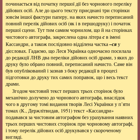
починається від початку першої дії без чорнового переліку
дійових осіб. Але до цього тексту приєднані три сторінки
зовсім іншої фактури паперу, на яких начисто переписаний
повний перелік дійових осіб (як і в першодруку) і початок
першої сцени. Тут тим самим чорнилом, що й на сторінках
чистового автографа, закреслена одна літера
с
в імені
Кассандри, а також послідовно відділена частка
–ся
у
дієсловах. Гадаємо, що Леся Українка одночасно посилала
до редакції ЛНВ два переліки дійових осіб драми, з яких до
друку було обрано повний, переписаний начисто. Саме він
був опублікований і зазнав з боку редакції в процесі
підготовки до друку тих самих поправок, що і весь текст
драми.
Згодом чистовий текст перших трьох сторінок було
механічно долучено до чорнового автографа, внаслідок
чого в другому томі видання творів Лесі Українки у п’яти
томах (К., Держлітвидав, 1951) текст «Кассандри»
подавався за чистовим автографом без урахування наявних
трьох перших чистових сторінок при чорновому автографі,
і тому перелік дійових осіб друкувався у скороченому
вигляді.