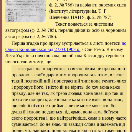
ф. 2, № 786) та варіанти окремих сцен
(Інститут літератури ім. Т. Г.
Шевченка НАНУ, ф. 2, № 787).
Текст подається за чистовим
автографом (ф. 2, № 785), перелік дійових осіб за чорновим
автографом (ф. 2, № 786).
Перша згадка про драму зустрічається в листі поетеси
до
Ольги Кобилянської від 27.03.1903 р.
з Сан-Ремо. В ньому
Леся Українка пояснювала, що обрала Кассандру героїнею
нового твору тому, що
«ся трагічна пророчиця, з своєю ніким не признаною
правдою, з своїм даремним пророчим талантом, власне
такий неспокійний і пристрасний тип: вона тямить лихо
і пророкує його, і ніхто їй не вірить, бо хоч вона каже
правду, але не так, як треба людям; вона знає, що так їй
ніхто не повірить, але інакше казати не вміє; вона знає,
що слів її ніхто не прийме, але не може мовчати, бо
душа її і слово не дається під ярмо; вона сама боїться
свого пророцтва і, що найтрагічніше, сама в ньому часто
сумнівається, бо не знає, чи завжди слова її залежать від
подій, чи, навпаки, події залежать від її слів, і тому часто