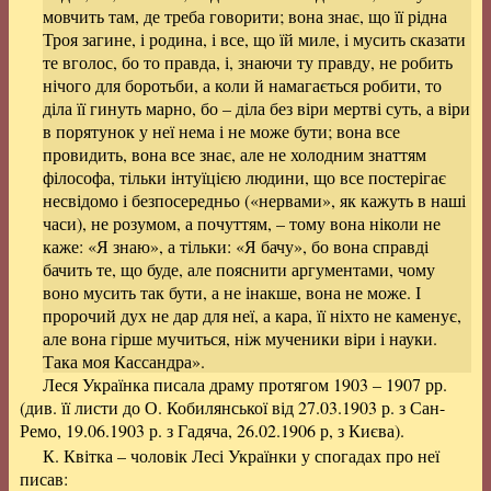
мовчить там, де треба говорити; вона знає, що її рідна
Троя загине, і родина, і все, що їй миле, і мусить сказати
те вголос, бо то правда, і, знаючи ту правду, не робить
нічого для боротьби, а коли й намагається робити, то
діла її гинуть марно, бо – діла без віри мертві суть, а віри
в порятунок у неї нема і не може бути; вона все
провидить, вона все знає, але не холодним знаттям
філософа, тільки інтуїцією людини, що все постерігає
несвідомо і безпосередньо («нервами», як кажуть в наші
часи), не розумом, а почуттям, – тому вона ніколи не
каже: «Я знаю», а тільки: «Я бачу», бо вона справді
бачить те, що буде, але пояснити аргументами, чому
воно мусить так бути, а не інакше, вона не може. І
пророчий дух не дар для неї, а кара, її ніхто не каменує,
але вона гірше мучиться, ніж мученики віри і науки.
Така моя Кассандра».
Леся Українка писала драму протягом 1903 – 1907 рр.
(див. її листи до О. Кобилянської від 27.03.1903 р. з Сан-
Ремо, 19.06.1903 р. з Гадяча, 26.02.1906 р, з Києва).
К. Квітка – чоловік Лесі Українки у спогадах про неї
писав: