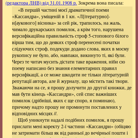
(редактора ЛНВ) від 31.01.1908 р.
Зокрема вона писала:
«В першій частині моєї драматичної поеми
«Кассандра», уміщеній в 1 кн. «Л[ітературно]-
н[аукового] вісника» за сей рік, трапилось, на жаль,
чимало друкарських помилок, а крім того, нарушена
версифікаційна правильність строф 5-стопового білого
вірша тим, що до деяких строф перенесені початки
слідуючих строф, подекуди додано слова, яких в моєму
рукопису не було, або, навпаки, викинуто ті, які були.
Через те читач мусить дістати таке враження, ніби сю
поему написано без знання елементарних правил
версифікації, а се може шкодити не тільки літературній
репутації автора, але й журналу, що містить такі твори.
Зважаючи на се, я прошу долучити до другої книжки, де
мав бути кінець «Кассандри», сей спис важніших
помилок (дрібніші, яких є ще споро, я поминаю),
причому надто прошу не проминути поставлених у
відповідних місцях //.
Щоб уникнути надалі подібних помилок, я прошу
прислати мені коректу 2-ї частини «Кассандри» (обіцяю
не затримати більш як від ранньої до вечірньої пошти і