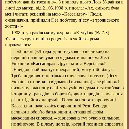
побутом давніх троянців». З приводу цього Леся Українка в
листі до матері від 21.03.1908 р. писала: «Ах, сміхота була
мені читати рецензії на мою «Кассандру»! Люди,
очевидячки, прийняли її за побутову п’єсу «з троянського
життя»!»
1908 р. у краківському журналі «Krytyka» (№ 7-8)
з’явилась грунтовніша рецензія, в якій, зокрема,
відзначалось:
«З поезії («Літературно-наукового вісника») на
перший план висувається драматична поема Лесі
Українки «Кассандра». Друга книга Вергілієвої
«Енеїди» знайшла тут прекрасний, могутній відгук.
Треба подивляти не тільки силу слова і почуття (Леся
Українка є поеткою відомою і визнаною), але рівно ж і
визначну класичну освіту та уміння вдуматися глибоко в
історичну трагедію, в боротьбу двох народів, в змагання
різних ідейних напрямів. Головна постать пророчиці
Кассандри, наче якоїсь старовинної Рози Венеди,
великої любов’ю батьківщини, страшної своїм
маскованим спокоєм, – зарисована тут рукою сильною,
не жіночою. В цілому це твір, котрий повинен справити