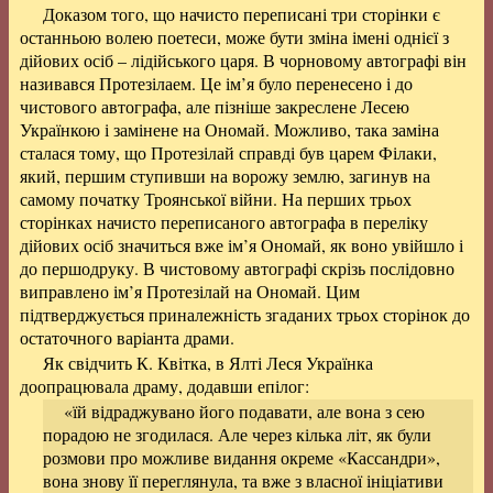
Доказом того, що начисто переписані три сторінки є
останньою волею поетеси, може бути зміна імені однієї з
дійових осіб – лідійського царя. В чорновому автографі він
називався Протезілаем. Це ім’я було перенесено і до
чистового автографа, але пізніше закреслене Лесею
Українкою і замінене на Ономай. Можливо, така заміна
сталася тому, що Протезілай справді був царем Філаки,
який, першим ступивши на ворожу землю, загинув на
самому початку Троянської війни. На перших трьох
сторінках начисто переписаного автографа в переліку
дійових осіб значиться вже ім’я Ономай, як воно увійшло і
до першодруку. В чистовому автографі скрізь послідовно
виправлено ім’я Протезілай на Ономай. Цим
підтверджується приналежність згаданих трьох сторінок до
остаточного варіанта драми.
Як свідчить К. Квітка, в Ялті Леся Українка
доопрацювала драму, додавши епілог:
«їй відраджувано його подавати, але вона з сею
порадою не згодилася. Але через кілька літ, як були
розмови про можливе видання окреме «Кассандри»,
вона знову її переглянула, та вже з власної ініціативи