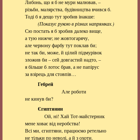
Либонь, що я б не мури малював, –
різьби, малярства, будівництва вчився б.
Тоді б я дещо тут зробив інакше:
(Показує рукою в різних напрямках.)
Сю постать я б зробив далеко вище,
а тую нижче; не жовтогарячу,
але червону фарбу тут поклав би;
не так би, може, й цілий підмурівок
зложив би – сей довгастий надто, –
я більше б лотос брав, а не папірус
за взірець для стовпів…
Гебрей
Але роботи
не кинув би?
Єгиптянин
Ой, ні! Хай Тот-майстерник
мене ховає від неробства!
Всі ми, єгиптяни, працюємо ретельно
не тільки по неволі, а й з охоти.