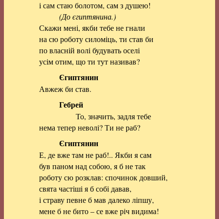
і сам стаю болотом, сам з душею!
(До єгиптянина.)
Скажи мені, якби тебе не гнали
на сю роботу силоміць, ти став би
по власній волі будувать оселі
усім отим, що ти тут називав?
Єгиптянин
Авжеж би став.
Гебрей
То, значить, задля тебе
нема тепер неволі? Ти не раб?
Єгиптянин
Е, де вже там не раб!.. Якби я сам
був паном над собою, я б не так
роботу сю розклав: спочинок довший,
свята частіші я б собі давав,
і страву певне б мав далеко ліпшу,
мене б не бито – се вже річ видима!