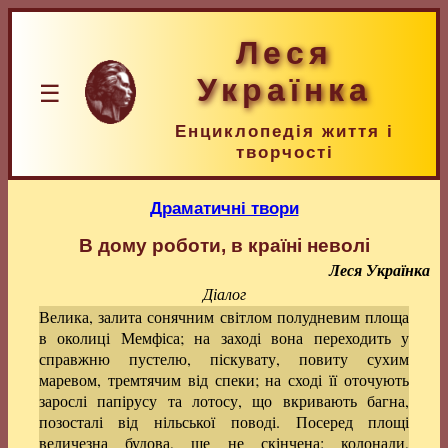
Леся
Українка
☰
Енциклопедія життя і
творчості
Драматичні твори
В дому роботи, в країні неволі
Леся Українка
Діалог
Велика, залита сонячним світлом полудневим площа
в околиці Мемфіса; на заході вона переходить у
справжню пустелю, піскувату, повиту сухим
маревом, тремтячим від спеки; на сході її оточують
зарослі папірусу та лотосу, що вкривають багна,
позосталі від нільської поводі. Посеред площі
величезна будова, ще не скінчена: колонади,