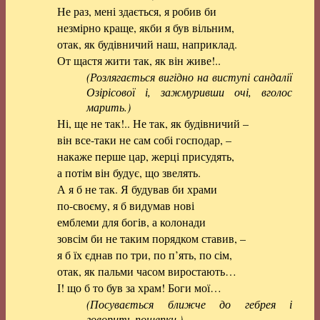
Не раз, мені здається, я робив би
незмірно краще, якби я був вільним,
отак, як будівничий наш, наприклад.
От щастя жити так, як він живе!..
(Розлягається вигідно на виступі сандалії
Озірісової і, зажмуривши очі, вголос
марить.)
Ні, ще не так!.. Не так, як будівничий –
він все-таки не сам собі господар, –
накаже перше цар, жерці присудять,
а потім він будує, що звелять.
А я б не так. Я будував би храми
по-своєму, я б видумав нові
емблеми для богів, а колонади
зовсім би не таким порядком ставив, –
я б їх єднав по три, по п’ять, по сім,
отак, як пальми часом виростають…
І! що б то був за храм! Боги мої…
(Посувається ближче до гебрея і
говорить пошепки.)