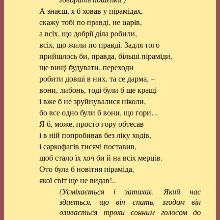
А знаєш, я б ховав у пірамідах,
скажу тобі по правді, не царів,
а всіх, що добрії діла робили,
всіх, що жили по правді. Задля того
прийшлось би, правда, більші піраміди,
ще вищі будувати, переходи
робити довші в них, та се дарма, –
вони, либонь, тоді були б ще кращі
і вже б не зруйнувалися ніколи,
бо все одно були б вони, що гори…
Я б, може, просто гору обтесав
і в ній попробивав без ліку ходів,
і саркофагів тисячі поставив,
щоб стало їх хоч би й на всіх мерців.
Ото була б новітня піраміда,
якої світ ще не видав!..
(Усміхається і затихає. Який час
здається, що він спить, згодом він
озивається трохи сонним голосом до