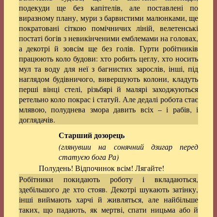
подекуди ще без капітелів, але поставлені по
виразному плану, мури з барвистими малюнками, ще
пократовані сіткою помічничих ліній, велетенські
постаті богів з невикінченими емблемами на головах,
а декотрі й зовсім ще без голів. Гурти робітників
працюють коло будови: хто робить цеглу, хто носить
мул та воду для неї з багнистих зарослів, інші, під
наглядом будівничого, вивершують колони, кладуть
перші вінці стелі, різьбярі й малярі заходжуються
ретельно коло покрас і статуй. Але дедалі робота стає
млявою, полуднева змора давить всіх – і рабів, і
доглядачів.
Старший дозорець
(глянувши на сонячний дзигар перед
статуєю бога Ра)
Полудень! Відпочинок всім! Лягайте!
Робітники покидають роботу і вкладаються,
здебільшого де хто стояв. Декотрі шукають затінку,
інші виймають харчі й живляться, але найбільше
таких, що падають, як мертві, спати ницьма або й