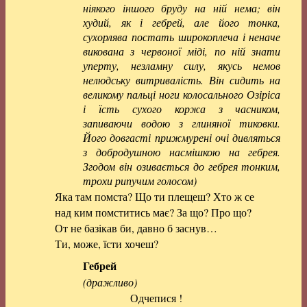
ніякого іншого бруду на ній нема; він
худий, як і гебрей, але його тонка,
сухорлява постать широкоплеча і неначе
викована з червоної міді, по ній знати
уперту, незламну силу, якусь немов
нелюдську витривалість. Він сидить на
великому пальці ноги колосального Озіріса
і їсть сухого коржа з часником,
запиваючи водою з глиняної тиковки.
Його довгасті прижмурені очі дивляться
з добродушною насмішкою на гебрея.
Згодом він озивається до гебрея тонким,
трохи рипучим голосом)
Яка там помста? Що ти плещеш? Хто ж се
над ким помститись має? За що? Про що?
От не базікав би, давно б заснув…
Ти, може, їсти хочеш?
Гебрей
(дражливо)
Одчепися !