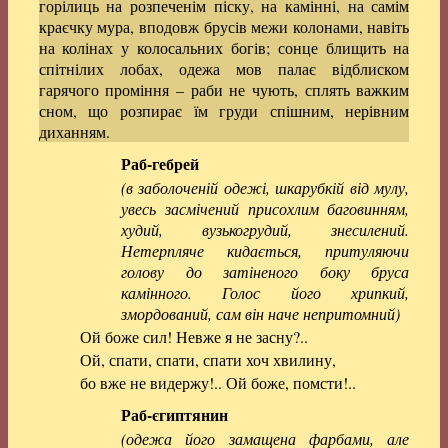
горілиць на розпеченім піску, на камінні, на самім
краєчку мура, вподовж брусів межи колонами, навіть
на колінах у колосальних богів; сонце блищить на
спітнілих лобах, одежа мов палає відблиском
гарячого проміння – раби не чують, сплять важким
сном, що розпирає їм груди спішним, нерівним
диханням.
Раб-гебрей
(в заболоченій одежі, шкарубкій від мулу,
увесь засмічений присохлим баговинням,
худий, вузькогрудий, знесилений.
Нетерпляче кидається, притуляючи
голову до затіненого боку бруса
камінного. Голос його хрипкий,
змордований, сам він наче непритомний)
Ой боже сил! Невже я не засну?..
Ой, спати, спати, спати хоч хвилину,
бо вже не видержу!.. Ой боже, помсти!..
Раб-єгиптянин
(одежа його замащена фарбами, але