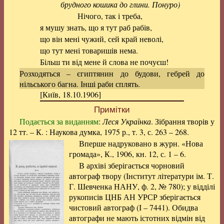
брудного кошика до глини. Понуро)
Нічого, так і треба,
я мушу знать, що я тут раб рабів,
що він мені чужий, сей край неволі,
що тут мені товаришів нема.
Більш ти від мене й слова не почуєш!
Розходяться – єгиптянин до будови, гебрей до
нільського багна. Інші раби сплять.
[Київ, 18.10.1906]
Примітки
Подається за виданням
:
Леся Українка
. Зібрання творів у
12 тт. – К. : Наукова думка, 1975 р., т. 3, с. 263 – 268.
Вперше надруковано в журн. «Нова
громада», К., 1906, кн. 12, с. 1 – 6.
В архіві зберігається чорновий
автограф твору (Інститут літератури ім. Т.
Г. Шевченка НАНУ, ф. 2, № 780); у відділі
рукописів ЦНБ АН УРСР зберігається
чистовий автограф (І – 7441). Обидва
автографи не мають істотних відмін від