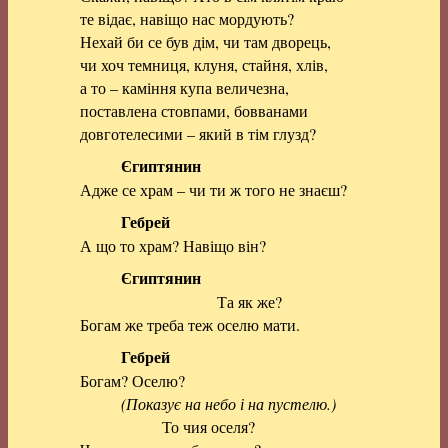
те відає, навіщо нас мордують?
Нехай би се був дім, чи там дворець,
чи хоч темниця, клуня, стайня, хлів,
а то – каміння купа величезна,
поставлена стовпами, бовванами
довготелесими – який в тім глузд?
Єгиптянин
Адже се храм – чи ти ж того не знаєш?
Гебрей
А що то храм? Навіщо він?
Єгиптянин
Та як же?
Богам же треба теж оселю мати.
Гебрей
Богам? Оселю?
(Показує на небо і на пустелю.)
То чия оселя?