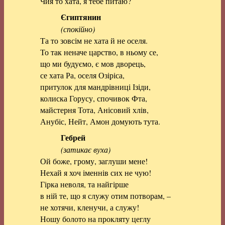
Чия то хата, я тебе питаю?
Єгиптянин
(спокійно)
Та то зовсім не хата й не оселя.
То так неначе царство, в ньому се,
що ми будуємо, є мов дворець,
се хата Ра, оселя Озіріса,
притулок для мандрівниці Ізіди,
колиска Горусу, спочивок Фта,
майстерня Тота, Анісовий хлів,
Анубіс, Нейт, Амон домують тута.
Гебрей
(затикає вуха)
Ой боже, грому, заглуши мене!
Нехай я хоч іменнів сих не чую!
Гірка неволя, та найгірше
в ній те, що я служу отим потворам, –
не хотячи, кленучи, а служу!
Ношу болото на прокляту цеглу