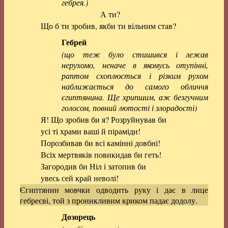
гебрея.)
А ти?
Що б ти зробив, якби ти вільним став?
Гебрей
(що теж було стишився і лежав
нерухомо, неначе в якомусь отупінні,
раптом схоплюється і різким рухом
наближається до самого обличчя
єгиптянина. Ще хрипшим, аж безгучним
голосом, повний лютості і злорадості)
Я! Що зробив би я? Розруйнував би
усі ті храми ваші й піраміди!
Порозбивав би всі камінні довбні!
Всіх мертвяків повикидав би геть!
Загородив би Ніл і затопив би
увесь сей край неволі!
Єгиптянин мовчки одводить руку і дає в лице
гебреєві, той з проникливим криком падає додолу.
Дозорець