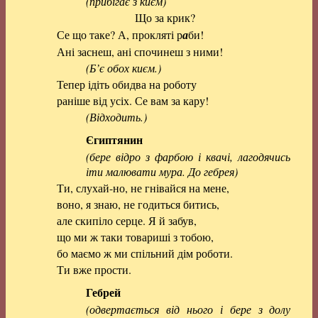
(прибігає з києм)
Що за крик?
Се що таке? А, прокляті р
а
би!
Ані заснеш, ані спочинеш з ними!
(Б’є обох києм.)
Тепер ідіть обидва на роботу
раніше від усіх. Се вам за кару!
(Відходить.)
Єгиптянин
(бере відро з фарбою і квачі, лагодячись
іти малювати мура. До гебрея)
Ти, слухай-но, не гнівайся на мене,
воно, я знаю, не годиться битись,
але скипіло серце. Я й забув,
що ми ж таки товариші з тобою,
бо маємо ж ми спільний дім роботи.
Ти вже прости.
Гебрей
(одвертається від нього і бере з долу