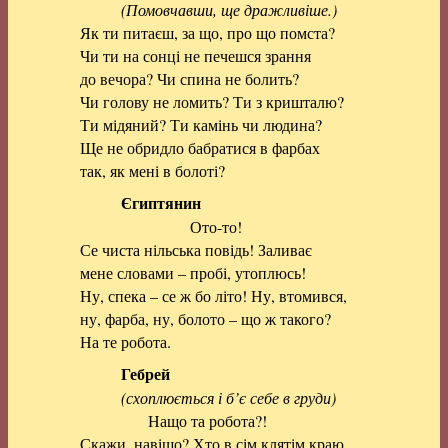
(Помовчавши, ще дражливіше.)
Як ти питаєш, за що, про що помста?
Чи ти на сонці не печешся зрання
до вечора? Чи спина не болить?
Чи голову не ломить? Ти з кришталю?
Ти мідяний? Ти камінь чи людина?
Ще не обридло бабратися в фарбах
так, як мені в болоті?
Єгиптянин
Ото-то!
Се чиста нільська повідь! Заливає
мене словами – пробі, утоплюсь!
Ну, спека – се ж бо літо! Ну, втомився,
ну, фарба, ну, болото – що ж такого?
На те робота.
Гебрей
(схоплюється і б’є себе в груди)
Нащо та робота?!
Скажи, навіщо? Хто в сім клятім краю