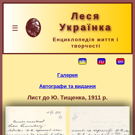
Леся
Українка
☰
Енциклопедія життя і
творчості
uk
ru
en
Галерея
Автографи та видання
Лист до Ю. Тищенка, 1911 р.