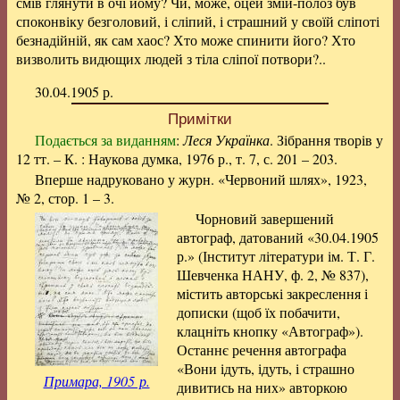
смів глянути в очі йому? Чи, може, оцей змій-полоз був
споконвіку безголовий, і сліпий, і страшний у своїй сліпоті
безнадійній, як сам хаос? Хто може спинити його? Хто
визволить видющих людей з тіла сліпої потвори?..
30.04.1905 р.
Примітки
Подається за виданням
:
Леся Українка
. Зібрання творів у
12 тт. – К. : Наукова думка, 1976 р., т. 7, с. 201 – 203.
Вперше надруковано у журн. «Червоний шлях», 1923,
№ 2, стор. 1 – 3.
Чорновий завершений
автограф, датований «30.04.1905
р.» (Інститут літератури ім. Т. Г.
Шевченка НАНУ, ф. 2, № 837),
містить авторські закреслення і
дописки (щоб їх побачити,
клацніть кнопку «Автограф»).
Останнє речення автографа
«Вони ідуть, ідуть, і страшно
Примара, 1905 р.
дивитись на них» авторкою