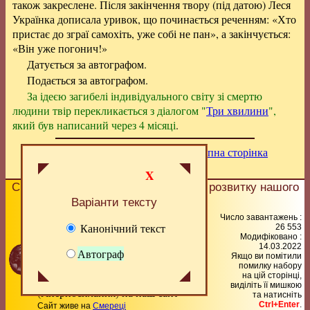
також закреслене. Після закінчення твору (під датою) Леся
Українка дописала уривок, що починається реченням: «Хто
пристає до зграї самохіть, уже собі не пан», а закінчується:
«Він уже погонич!»
Датується за автографом.
Подається за автографом.
За ідеєю загибелі індивідуального світу зі смертю
людини твір перекликається з діалогом "
Три хвилини
",
який був написаний через 4 місяці
.
Попередня сторінка
|
Вище
|
Наступна сторінка
X
Сподобалась сторінка?
Допоможіть
розвитку нашого
сайту!
Варіанти тексту
© 2006 – 2026 М.І.Жарких (ідея,
Число завантажень :
Канонічний текст
26 553
технологія, коментарі), автори
Модифіковано :
статей
14.03.2022
Автограф
Якщо ви помітили
Передрук статей із сайту
помилку набору
заохочується за умови посилання
на цiй сторiнцi,
видiлiть її мишкою
(гіперпосилання) на наш сайт
та натисніть
Ctrl+Enter
.
Сайт живе на
Смереці