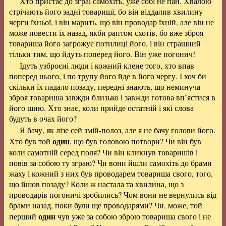
Хто пристає до зграї самохіть, уже собі не пан. Хвалою
стрічають його задні товариші, бо він віддалив хвилину
черги їхньої, і він марить, що він проводар їхній, але він не
може повести їх назад, якби раптом схотів, бо вже зброя
товариша його загрожує потилиці його, і він страшний
тільки тим, що йдуть поперед його. Він уже погонич!
Ідуть узброєні люди і кожний клене того, хто впав
поперед нього, і по трупу його йде в його чергу. І хоч би
скільки їх падало позаду, передні знають, що неминуча
зброя товариша завжди близько і завжди готова вп’ястися в
його шию. Хто знає, коли прийде остатній і які слова
будуть в очах його?
Я бачу, як лізе сей змій-полоз, але я не бачу голови його.
один
Хто був той
, що був головою потвори? Чи він був
коли самотній серед поля? Чи він кликнув товаришів і
повів за собою ту зграю? Чи вони йшли самохіть до брами
жаху і кожний з них був проводарем товариша свого, того,
що йшов позаду? Коли ж настала та хвилина, що з
проводарів погоничі зробились? Чом вони не вернулись від
брами назад, поки були ще проводарями? Чи, може, той
один
перший
чув уже за собою зброю товариша свого і не