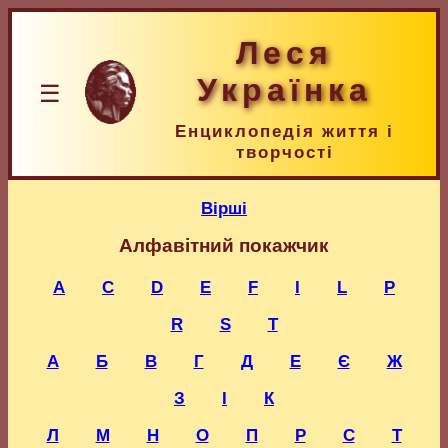
Леся
Українка
☰
Енциклопедія життя і
творчості
Вірші
Алфавітний покажчик
A
C
D
E
F
I
L
P
R
S
T
А
Б
В
Г
Д
Е
Є
Ж
З
І
К
Л
М
Н
О
П
Р
С
Т