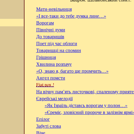
Мати-невільниця
«І все-таки до тебе думка лине…»
Ворогам
Північні думи
До товаришів
Поет під час облоги
Товаришці на спомин
Грішниця
Хвилина розпачу
«О, знаю я, багато ще промчить…»
Ангел помсти
Fiat nox !
На вічну пам’ять листочкові, спаленому прият
Єврейські мелодії
«Як Ізраїль діставсь ворогам у полон…»
«Єреміє, зловісний пророче в залізнім ярмі
Епілог
Забуті слова
Віче