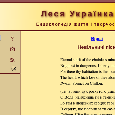
Леся Українка
Енциклопедія життя і творчос
?
Вірші
Невільничі пісн
Eternal spirit of the chainless min
Brightest in dungeons, Liberty, th
(5)
For there thy habitation is the hear
The heart, which love of thee alo
Byron
. Sonnet on Chillon.
(Ти, вічний дух розкутого ума,
О Воля! найясніша ти в темниц
Бо там в людських серцях твої 
В серцях, що полонила ти сама
Байрон
. Шільйонський сонет.