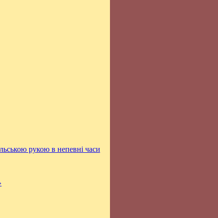
ельською рукою в непевні часи
»