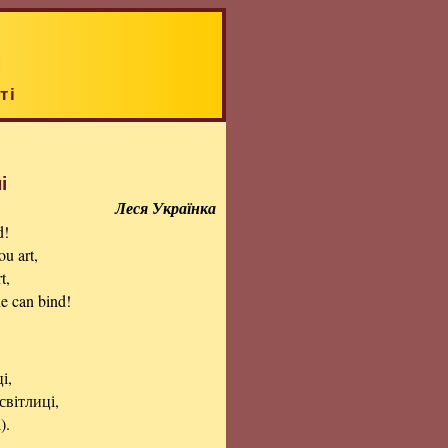
ті
і
Леся Українка
d!
ou art,
t,
ne can bind!
і,
світлиці,
).