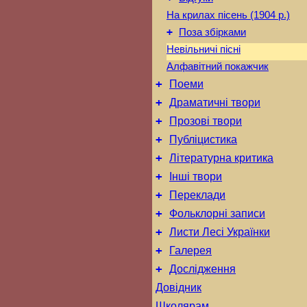
На крилах пісень (1904 р.)
+
Поза збірками
Невільничі пісні
Алфавітний покажчик
+
Поеми
+
Драматичні твори
+
Прозові твори
+
Публіцистика
+
Літературна критика
+
Інші твори
+
Переклади
+
Фольклорні записи
+
Листи Лесі Українки
+
Галерея
+
Дослідження
Довідник
Школярам