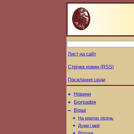
Лист на сайт
Стрічка новин (RSS)
Посилання сюди
+
Новини
+
Біографія
–
Вірші
+
На крилах пісень
+
Думи і мрії
+
Відгуки