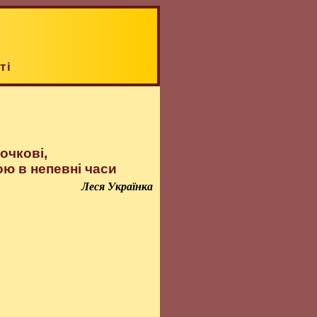
ті
очкові,
ю в непевні часи
Леся Українка