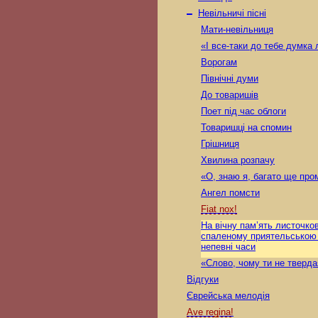
–
Невільничі пісні
Мати-невільниця
«І все-таки до тебе думка
Ворогам
Північні думи
До товаришів
Поет під час облоги
Товаришці на спомин
Грішниця
Хвилина розпачу
«О, знаю я, багато ще пр
Ангел помсти
Fiat nox!
На вічну пам’ять листочков
спаленому приятельською
непевні часи
«Слово, чому ти не тверд
Відгуки
Єврейська мелодія
Ave regina!