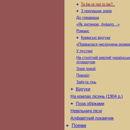
+
To be or not to be?..
+
З пропащих років
До товариша
«Як дитиною, бувало…»
Романс
+
Кримські відгуки
«Порвалася нескінчена розм
У пустині
На столітній ювілей українськ
літератури
Зоря поезії
Поворіт
Забута тінь
+
Відгуки
На крилах пісень (1904 р.)
+
Поза збірками
Невільничі пісні
Алфавітний покажчик
+
Поеми