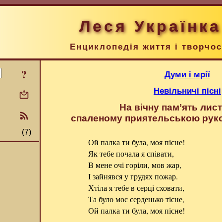
Леся Українка
Енциклопедія життя і творчос
?
Думи і мрії
Невільничі пісні
На вічну пам’ять лист
спаленому приятельською руко
(7)
Ой палка ти була, моя пісне!
Як тебе почала я співати,
В мене очі горіли, мов жар,
І зайнявся у грудях пожар.
Хтіла я тебе в серці сховати,
Та було моє серденько тісне,
Ой палка ти була, моя пісне!