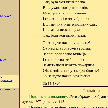
Так, була моя пісня палка.
Вислухала товаришка спів,
Мов троянда, уся паленіла,
 лине…»
І сльоза в неї в очах бриніла
Від гарячих, невтримливих слів,
І тремтіла подана рука…
Так, була моя пісня палка.
Ти занадто палка, моя пісне!
Як настала тривожна година,
Запалилося слово вкінець
І спалило тонкий папірець…
омчить…»
Замість пісні лежить пожарина.
Ой, глядіть, знову іскорка блисне!
Ти занадто палка, моя пісне!
і,
 рукою в
26.11.1896
ая криця…»
Примітки
Подається за виданням
:
Леся Українка
. Зібранн
думка, 1975 р., т. 1, с. 143.
Поезія вперше опублікована у 1897 р. в журн. «Ж