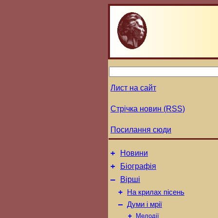
Лист на сайт
Стрічка новин (RSS)
Посилання сюди
+
Новини
+
Біографія
–
Вірші
+
На крилах пісень
–
Думи і мрії
+
Мелодії