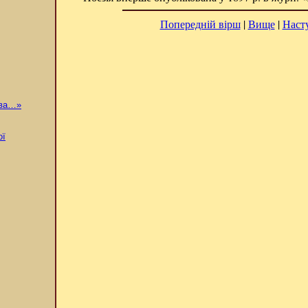
Попередній вірш
|
Вище
|
Наст
ова…»
ої