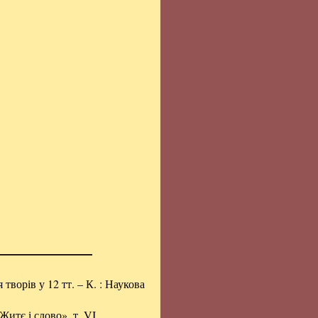
я творів у 12 тт. – К. : Наукова
итє і слово», т. VI.