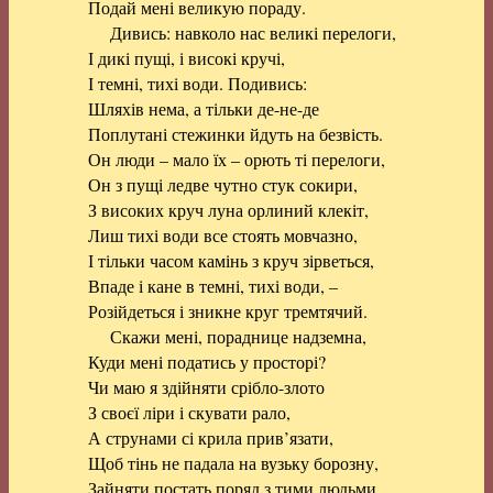
Подай мені великую пораду.
Дивись: навколо нас великі перелоги,
І дикі пущі, і високі кручі,
І темні, тихі води. Подивись:
Шляхів нема, а тільки де-не-де
Поплутані стежинки йдуть на безвість.
Он люди – мало їх – орють ті перелоги,
Он з пущі ледве чутно стук сокири,
З високих круч луна орлиний клекіт,
Лиш тихі води все стоять мовчазно,
І тільки часом камінь з круч зірветься,
Впаде і кане в темні, тихі води, –
Розійдеться і зникне круг тремтячий.
Скажи мені, пораднице надземна,
Куди мені податись у просторі?
Чи маю я здійняти срібло-злото
З своєї ліри і скувати рало,
А струнами сі крила прив’язати,
Щоб тінь не падала на вузьку борозну,
Зайняти постать поряд з тими людьми,