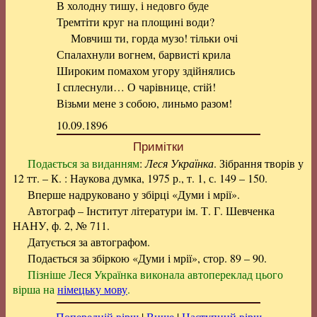
В холодну тишу, і недовго буде
Тремтіти круг на площині води?
Мовчиш ти, горда музо! тільки очі
Спалахнули вогнем, барвисті крила
Широким помахом угору здійнялись
І сплеснули… О чарівнице, стій!
Візьми мене з собою, линьмо разом!
10.09.1896
Примітки
Подається за виданням
:
Леся Українка
. Зібрання творів у
12 тт. – К. : Наукова думка, 1975 р., т. 1, с. 149 – 150.
Вперше надруковано у збірці «Думи і мрії».
Автограф – Інститут літератури ім. Т. Г. Шевченка
НАНУ, ф. 2, № 711.
Датується за автографом.
Подається за збіркою «Думи і мрії», стор. 89 – 90.
Пізніше Леся Українка виконала автопереклад цього
вірша на
німецьку мову
.
Попередній вірш
|
Вище
|
Наступний вірш