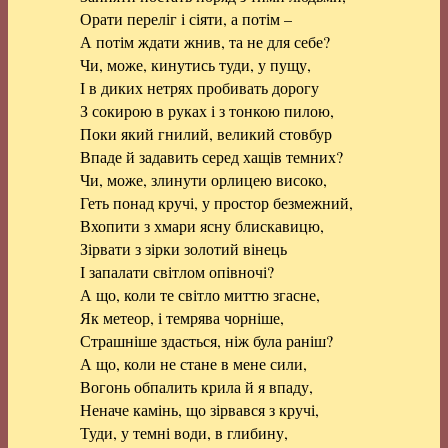
Орати переліг і сіяти, а потім –
А потім ждати жнив, та не для себе?
Чи, може, кинутись туди, у пущу,
І в диких нетрях пробивать дорогу
З сокирою в руках і з тонкою пилою,
Поки який гнилий, великий стовбур
Впаде й задавить серед хащів темних?
Чи, може, злинути орлицею високо,
Геть понад кручі, у простор безмежний,
Вхопити з хмари ясну блискавицю,
Зірвати з зірки золотий вінець
І запалати світлом опівночі?
А що, коли те світло миттю згасне,
Як метеор, і темрява чорніше,
Страшніше здасться, ніж була раніш?
А що, коли не стане в мене сили,
Вогонь обпалить крила й я впаду,
Неначе камінь, що зірвався з кручі,
Туди, у темні води, в глибину,