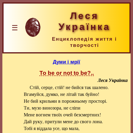
Леся
Українка
☰
Енциклопедія життя і
творчості
Думи і мрії
To be or not to be?..
Леся Українка
Стій, серце, стій! не бийся так шалено.
Вгамуйся, думко, не літай так буйно!
Не бий крильми в порожньому просторі.
Ти, музо винозора, не сліпи
Мене вогнем твоїх очей безсмертних!
Дай руку, притули мене до свого лона.
Тобі я віддала усе, що мала,