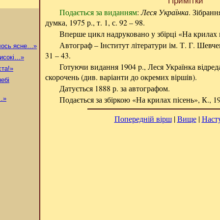
Примітки
Подається за виданням
:
Леся Українка
. Зібранн
думка, 1975 р., т. 1, с. 92 – 98.
Вперше цикл надруковано у збірці «На крилах пі
Автограф – Інститут літератури ім. Т. Г. Шевч
лось ясне…»
31 – 43.
високі…»
Готуючи видання 1904 p., Леся Українка відред
ста!»
скорочень (див. варіанти до окремих віршів).
ебі
Датується 1888 р. за автографом.
Подається за збіркою «На крилах пісень», К., 190
…»
Попередній вірш
|
Вище
|
Наст