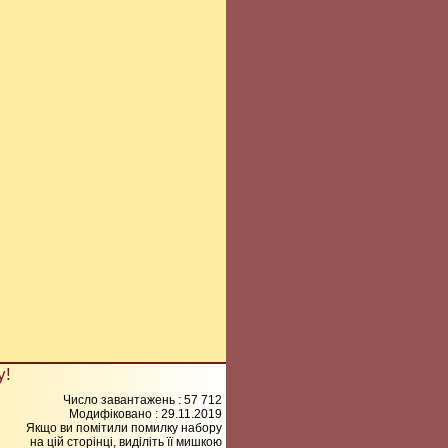
у!
Число завантажень : 57 712
Модифіковано :
29.11.2019
Якщо ви помітили помилку набору
на цiй сторiнцi, видiлiть її мишкою