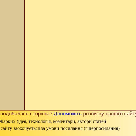
подобалась сторінка?
Допоможіть
розвитку нашого сайт
Жарких (ідея, технологія, коментарі), автори статей
 сайту заохочується за умови посилання (гіперпосилання)