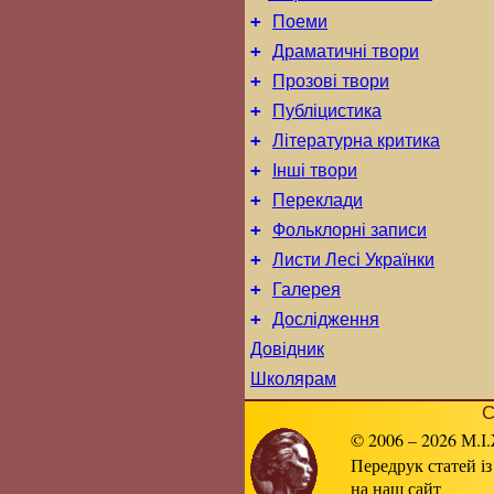
+
Поеми
+
Драматичні твори
+
Прозові твори
+
Публіцистика
+
Літературна критика
+
Інші твори
+
Переклади
+
Фольклорні записи
+
Листи Лесі Українки
+
Галерея
+
Дослідження
Довідник
Школярам
С
© 2006 – 2026 М.І.
Передрук статей із
на наш сайт