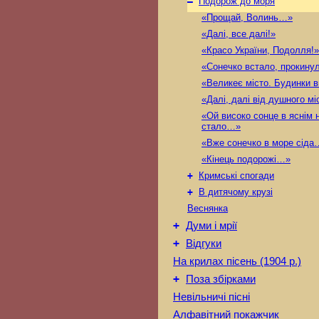
–
Подорож до моря
«Прощай, Волинь…»
«Далі, все далі!»
«Красо України, Подолля!»
«Сонечко встало, прокину
«Великеє місто. Будинки 
«Далі, далі від душного мі
«Ой високо сонце в яснім н
стало…»
«Вже сонечко в море сіда
«Кінець подорожі…»
+
Кримські спогади
+
В дитячому крузі
Веснянка
+
Думи і мрії
+
Відгуки
На крилах пісень (1904 р.)
+
Поза збірками
Невільничі пісні
Алфавітний покажчик