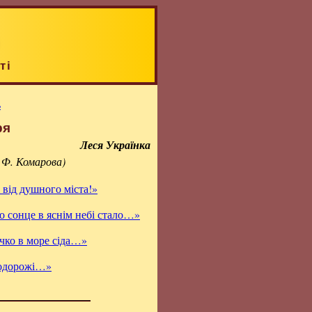
ті
ь
ря
Леся Українка
 Ф. Комарова)
і від душного міста!»
о сонце в яснім небі стало…»
чко в море сіда…»
подорожі…»