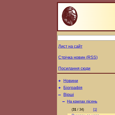
Лист на сайт
Стрічка новин (RSS)
Посилання сюди
+
Новини
+
Біографія
–
Вірші
–
На крилах пісень
(
31
/ 34)
[1]