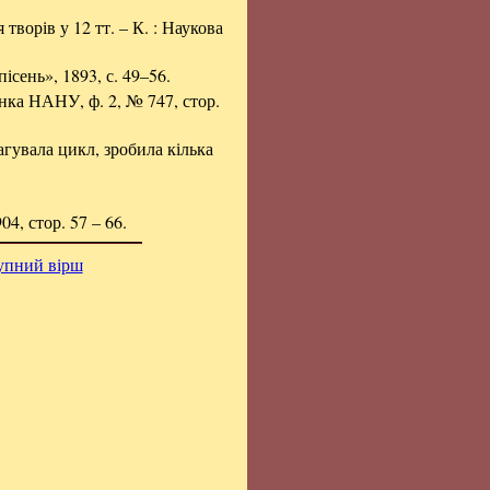
я творів у 12 тт. – К. : Наукова
сень», 1893, с. 49–56.
енка НАНУ, ф. 2, № 747, стор.
агувала цикл, зробила кілька
4, стор. 57 – 66.
упний вірш