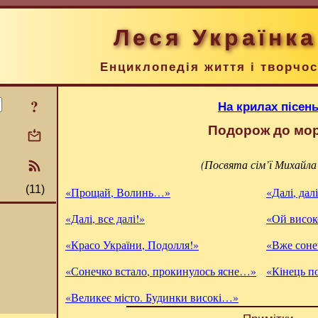
Леся Українка
Енциклопедія життя і творчос
?
На крилах пісен
Подорож до мо
(Посвята сім’ї Михайла
(11)
«Прощай, Волинь…»
«Далі, дал
«Далі, все далі!»
«Ой висок
«Красо України, Подолля!»
«Вже соне
«Сонечко встало, прокинулось ясне…»
«Кінець 
«Великеє місто. Будинки високі…»