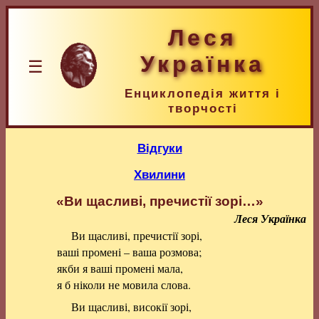
Леся
Українка
☰
Енциклопедія життя і
творчості
Відгуки
Хвилини
«Ви щасливі, пречистії зорі…»
Леся Українка
Ви щасливі, пречистії зорі,
ваші промені – ваша розмова;
якби я ваші промені мала,
я б ніколи не мовила слова.
Ви щасливі, високії зорі,