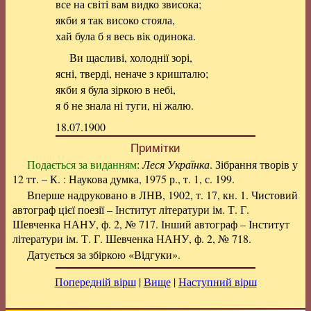
все на світі вам видко звисока;
якби я так високо стояла,
хай була б я весь вік одинока.
Ви щасливі, холоднії зорі,
ясні, тверді, неначе з кришталю;
якби я була зіркою в небі,
я б не знала ні туги, ні жалю.
18.07.1900
Примітки
Подається за виданням
:
Леся Українка
. Зібрання творів у
12 тт. – К. : Наукова думка, 1975 р., т. 1, с. 199.
Вперше надруковано в ЛНВ, 1902, т. 17, кн. 1. Чистовий
автограф цієї поезії – Інститут літератури ім. Т. Г.
Шевченка НАНУ, ф. 2, № 717. Інший автограф – Інститут
літератури ім. Т. Г. Шевченка НАНУ, ф. 2, № 718.
Датується за збіркою «Відгуки».
Попередній вірш
|
Вище
|
Наступний вірш