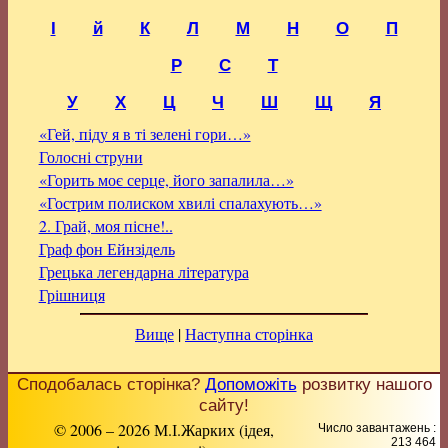
І
й
К
Л
М
Н
О
П
Р
С
Т
У
Х
Ц
Ч
Ш
Щ
Я
«Гей, піду я в ті зелені гори…»
Голосні струни
«Горить моє серце, його запалила…»
«Гострим полиском хвилі спалахують…»
2. Грай, моя пісне!..
Граф фон Ейнзідель
Грецька легендарна література
Грішниця
Вище
|
Наступна сторінка
Сподобалась сторінка?
Допоможіть
розвитку нашого
сайту!
© 2006 – 2026 М.І.Жарких (ідея,
Число завантажень :
213 464