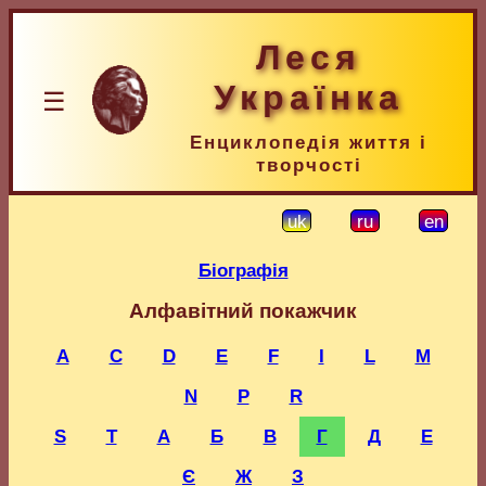
Леся
Українка
☰
Енциклопедія життя і
творчості
uk
ru
en
Біографія
Алфавітний покажчик
A
C
D
E
F
I
L
M
N
P
R
S
T
А
Б
В
Г
Д
Е
Є
Ж
З