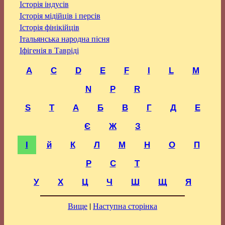
Історія індусів
Історія мідійців і персів
Історія фінікійців
Італьянська народна пісня
Іфігенія в Тавріді
A
C
D
E
F
I
L
M
N
P
R
S
T
А
Б
В
Г
Д
Е
Є
Ж
З
І
й
К
Л
М
Н
О
П
Р
С
Т
У
Х
Ц
Ч
Ш
Щ
Я
Вище
|
Наступна сторінка