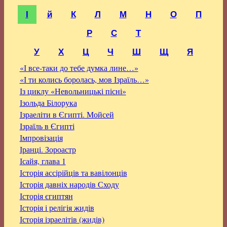
І
й
К
Л
М
Н
О
П
Р
С
Т
У
Х
Ц
Ч
Ш
Щ
Я
«І все-таки до тебе думка лине…»
«І ти колись боролась, мов Ізраїль…»
Із циклу «Невольницькі пісні»
Ізольда Білорука
Ізраеліти в Єгипті. Мойсей
Ізраїль в Єгипті
Імпровізація
Іранці. Зороастр
Ісайя, глава 1
Історія ассірійців та вавілонців
Історія давніх народів Сходу
Історія єгиптян
Історія і релігія жидів
Історія ізраелітів (жидів)