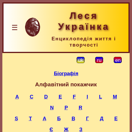
Леся
Українка
☰
Енциклопедія життя і
творчості
uk
ru
en
Біографія
Алфавітний покажчик
A
C
D
E
F
I
L
M
N
P
R
S
T
А
Б
В
Г
Д
Е
Є
Ж
З