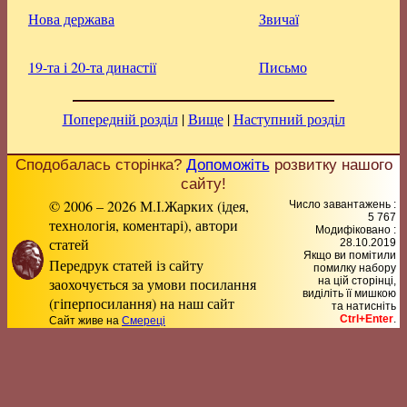
Нова держава
Звичаї
19-та і 20-та династії
Письмо
Попередній розділ
|
Вище
|
Наступний розділ
Сподобалась сторінка?
Допоможіть
розвитку нашого
сайту!
© 2006 – 2026 М.І.Жарких (ідея,
Число завантажень :
5 767
технологія, коментарі), автори
Модифіковано :
статей
28.10.2019
Якщо ви помітили
Передрук статей із сайту
помилку набору
заохочується за умови посилання
на цiй сторiнцi,
видiлiть її мишкою
(гіперпосилання) на наш сайт
та натисніть
Ctrl+Enter
.
Сайт живе на
Смереці