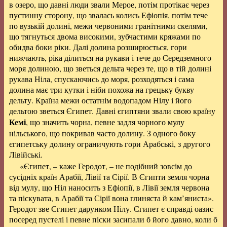
в озеро, що давні люди звали Мерое, потім протікає через
пустинну сторону, що звалась колись Ефіопія, потім тече
по вузькій долині, межи червоними гранітними скелями,
що тягнуться двома високими, зубчастими кряжами по
обидва боки ріки. Далі долина розширюється, гори
нижчають, ріка ділиться на рукави і тече до Середземного
моря долиною, що зветься дельта через те, що в тій долині
рукава Ніла, спускаючись до моря, розходяться і сама
долина має три кутки і ніби похожа на грецьку букву
дельту. Країна межи остатнім водопадом Нілу і його
дельтою зветься Єгипет. Давні єгиптяни звали свою країну
Кемі
, що значить чорна, певне задля чорного мулу
нільського, що покривав часто долину. З одного боку
єгипетську долину ограничують гори Арабські, з другого
Лівійські.
«Єгипет, – каже Геродот, – не подібний зовсім до
сусідніх країн Арабії, Лівії та Сірії. В Єгипти земля чорна
від мулу, що Ніл наносить з Ефіопії, в Лівії земля червона
та піскувата, в Арабії та Сірії вона глиняста й кам’яниста».
Геродот зве Єгипет дарунком Нілу. Єгипет є справді оазис
посеред пустелі і певне піски засипали б його давно, коли б