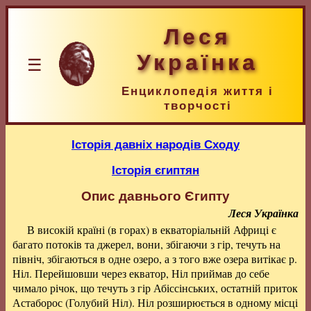
Леся
Українка
☰
Енциклопедія життя і
творчості
Історія давніх народів Сходу
Історія єгиптян
Опис давнього Єгипту
Леся Українка
В високій країні (в горах) в екваторіальній Африці є
багато потоків та джерел, вони, збігаючи з гір, течуть на
північ, збігаються в одне озеро, а з того вже озера витікає р.
Ніл. Перейшовши через екватор, Ніл приймав до себе
чимало річок, що течуть з гір Абіссінських, остатній приток
Астаборос (Голубий Ніл). Ніл розширюється в одному місці