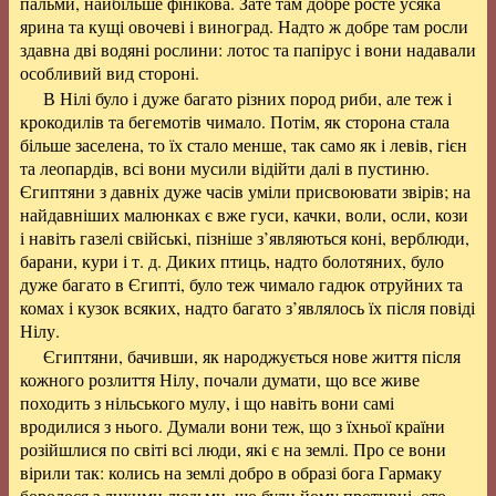
пальми, найбільше фінікова. Зате там добре росте усяка
ярина та кущі овочеві і виноград. Надто ж добре там росли
здавна дві водяні рослини: лотос та папірус і вони надавали
особливий вид стороні.
В Нілі було і дуже багато різних пород риби, але теж і
крокодилів та бегемотів чимало. Потім, як сторона стала
більше заселена, то їх стало менше, так само як і левів, гієн
та леопардів, всі вони мусили відійти далі в пустиню.
Єгиптяни з давніх дуже часів уміли присвоювати звірів; на
найдавніших малюнках є вже гуси, качки, воли, осли, кози
і навіть газелі свійські, пізніше з’являються коні, верблюди,
барани, кури і т. д. Диких птиць, надто болотяних, було
дуже багато в Єгипті, було теж чимало гадюк отруйних та
комах і кузок всяких, надто багато з’являлось їх після повіді
Нілу.
Єгиптяни, бачивши, як народжується нове життя після
кожного розлиття Нілу, почали думати, що все живе
походить з нільського мулу, і що навіть вони самі
вродилися з нього. Думали вони теж, що з їхньої країни
розійшлися по світі всі люди, які є на землі. Про се вони
вірили так: колись на землі добро в образі бога Гармаку
боролося з лихими людьми, що були йому противні, ото