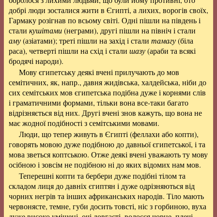
добрі люди зосталися жити в Єгипті, а лихих, ворогів своїх,
Гармаку розігнав по всьому світі. Одні пішли на південь і
стали
кушітами
(неграми), другі пішли на північ і стали
аму
(азіатами); треті пішли на захід і стали
тамагу
(біла
раса), четверті пішли на схід і стали
шазу
(араби та всякі
бродячі народи).
Мову єгипетську деякі вчені прилучають до мов
семітичних, як, напр., давня жидівська, халдейська, ніби до
сих семітських мов єгипетська подібна дуже і корнями слів
і граматичними формами, тільки вона все-таки багато
відрізняється від них. Другі вчені знов кажуть, що вона не
має жодної подібності з семітськими мовами.
Люди, що тепер живуть в Єгипті (феллахи або копти),
говорять мовою дуже подібною до давньої єгипетської, і та
мова зветься коптською. Отже деякі вчені уважають ту мову
осібною і зовсім не подібною ні до яких відомих нам мов.
Теперешні копти та бербери дуже подібні тілом та
складом лиця до давніх єгиптян і дуже одрізняються від
чорних негрів та інших африканських народів. Тіло мають
червонясте, темне, губи досить товсті, ніс з горбиною, вуха
дуже високо уміщені, очі довгасті, волосся чорне, плечі