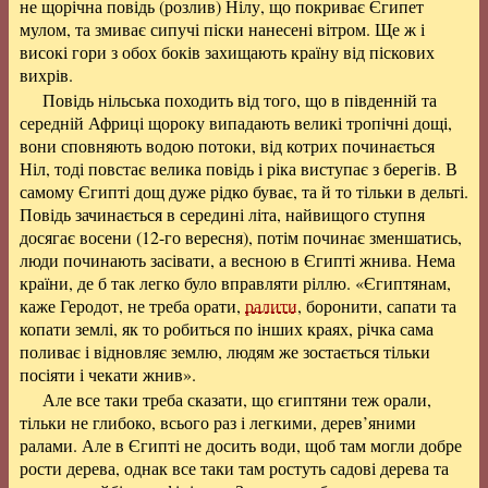
не щорічна повідь (розлив) Нілу, що покриває Єгипет
мулом, та змиває сипучі піски нанесені вітром. Ще ж і
високі гори з обох боків захищають країну від піскових
вихрів.
Повідь нільська походить від того, що в південній та
середній Африці щороку випадають великі тропічні дощі,
вони сповняють водою потоки, від котрих починається
Ніл, тоді повстає велика повідь і ріка виступає з берегів. В
самому Єгипті дощ дуже рідко буває, та й то тільки в дельті.
Повідь зачинається в середині літа, найвищого ступня
досягає восени (12-го вересня), потім починає зменшатись,
люди починають засівати, а весною в Єгипті жнива. Нема
країни, де б так легко було вправляти ріллю. «Єгиптянам,
каже Геродот, не треба орати,
ралити
, боронити, сапати та
копати землі, як то робиться по інших краях, річка сама
поливає і відновляє землю, людям же зостається тільки
посіяти і чекати жнив».
Але все таки треба сказати, що єгиптяни теж орали,
тільки не глибоко, всього раз і легкими, дерев’яними
ралами. Але в Єгипті не досить води, щоб там могли добре
рости дерева, однак все таки там ростуть садові дерева та