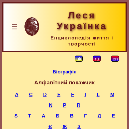
Леся
Українка
☰
Енциклопедія життя і
творчості
uk
ru
en
Біографія
Алфавітний покажчик
A
C
D
E
F
I
L
M
N
P
R
S
T
А
Б
В
Г
Д
Е
Є
Ж
З