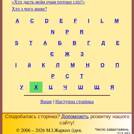
«Хто дасть моїм очам потоки сліз?»
Хто з чого живе?
A
C
D
E
F
I
L
M
N
P
R
S
T
А
Б
В
Г
Д
Е
Є
Ж
З
І
й
К
Л
М
Н
О
П
Р
С
Т
У
Х
Ц
Ч
Ш
Щ
Я
Вище
|
Наступна сторінка
Сподобалась сторінка?
Допоможіть
розвитку нашого
сайту!
© 2006 – 2026 М.І.Жарких (ідея,
Число завантажень :
213 492