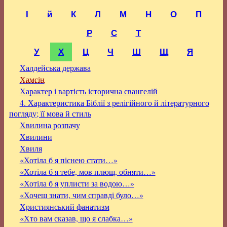
І
й
К
Л
М
Н
О
П
Р
С
Т
У
Х
Ц
Ч
Ш
Щ
Я
Халдейська держава
Хамсін
Характер і вартість історична євангелій
4. Характеристика Біблії з релігійного й літературного
погляду; її мова й стиль
Хвилина розпачу
Хвилини
Хвиля
«Хотіла б я піснею стати…»
«Хотіла б я тебе, мов плющ, обняти…»
«Хотіла б я уплисти за водою…»
«Хочеш знати, чим справді було…»
Християнський фанатизм
«Хто вам сказав, що я слабка…»