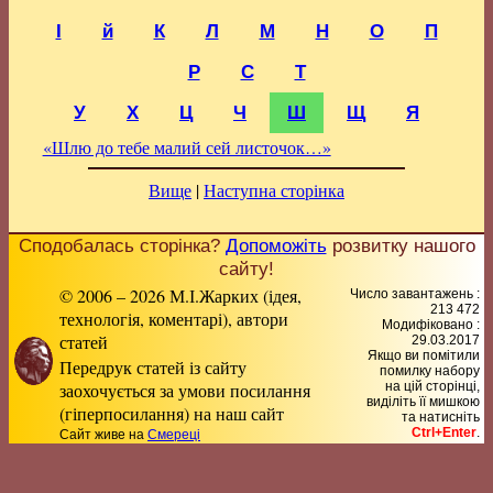
І
й
К
Л
М
Н
О
П
Р
С
Т
У
Х
Ц
Ч
Ш
Щ
Я
«Шлю до тебе малий сей листочок…»
Вище
|
Наступна сторінка
Сподобалась сторінка?
Допоможіть
розвитку нашого
сайту!
© 2006 – 2026 М.І.Жарких (ідея,
Число завантажень :
213 472
технологія, коментарі), автори
Модифіковано :
статей
29.03.2017
Якщо ви помітили
Передрук статей із сайту
помилку набору
заохочується за умови посилання
на цiй сторiнцi,
видiлiть її мишкою
(гіперпосилання) на наш сайт
та натисніть
Ctrl+Enter
.
Сайт живе на
Смереці