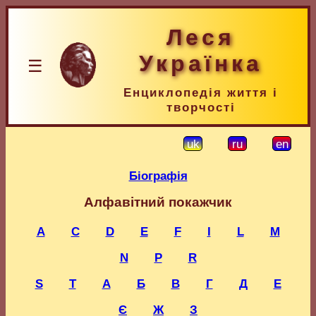
Леся
Українка
☰
Енциклопедія життя і
творчості
uk
ru
en
Біографія
Алфавітний покажчик
A
C
D
E
F
I
L
M
N
P
R
S
T
А
Б
В
Г
Д
Е
Є
Ж
З